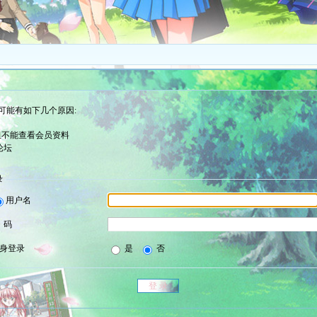
可能有如下几个原因:
组不能查看会员资料
论坛
录
用户名
 码
身登录
是
否