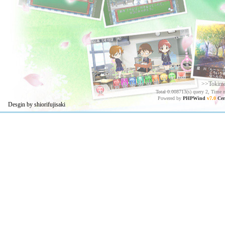
>>Tokim
Total 0.008713(s) query 2, Time 
Powered by
PHPWind
v7.0
Cer
Desgin by shiorifujisaki