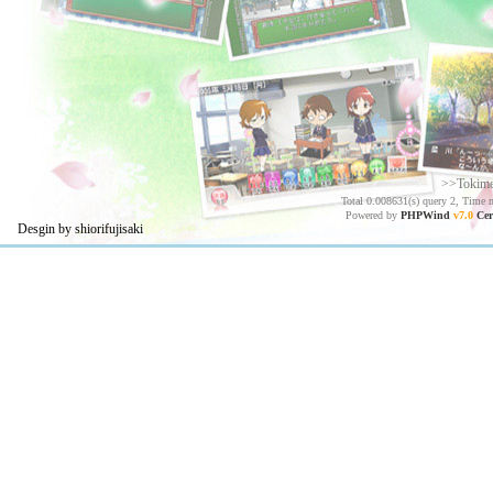
>>Tokim
Total 0.008631(s) query 2, Time 
Powered by
PHPWind
v7.0
Cer
Desgin by shiorifujisaki