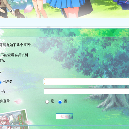
可能有如下几个原因:
组不能查看会员资料
论坛
录
用户名
 码
身登录
是
否