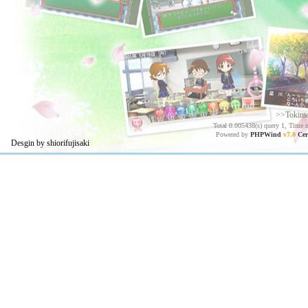
>>Tokim
Total 0.005438(s) query 1, Time 
Powered by
PHPWind
v7.0
Cer
Desgin by shiorifujisaki