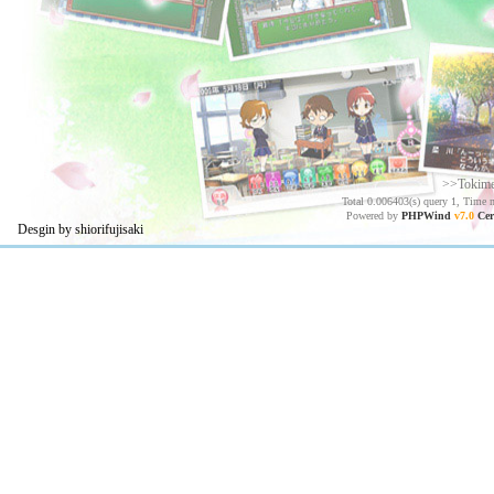
>>Tokim
Total 0.006403(s) query 1, Time 
Powered by
PHPWind
v7.0
Cer
Desgin by shiorifujisaki