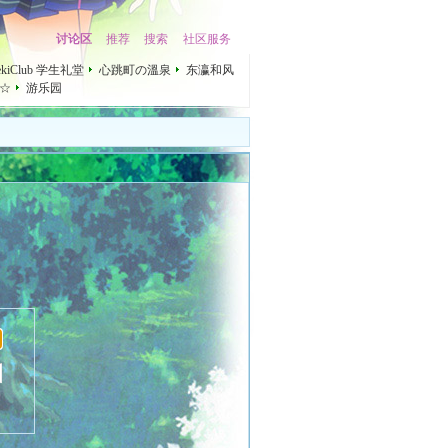
讨论区
推荐
搜索
社区服务
mekiClub 学生礼堂
心跳町の溫泉
东瀛和风
☆
游乐园