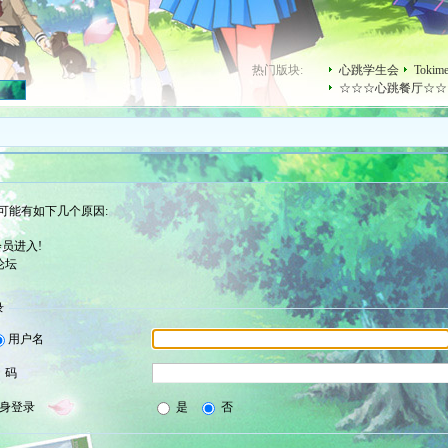
热门版块:
心跳学生会
Toki
☆☆☆心跳餐厅☆☆
可能有如下几个原因:
员进入!
论坛
录
用户名
 码
身登录
是
否