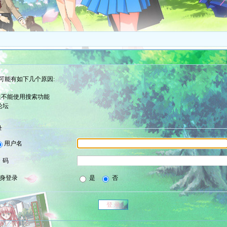
可能有如下几个原因:
组不能使用搜索功能
论坛
录
用户名
 码
身登录
是
否