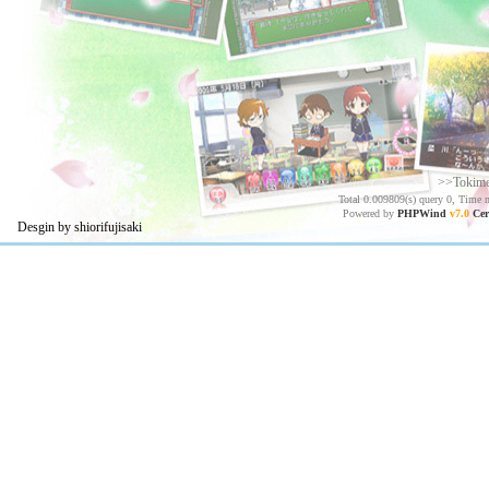
>>Tokim
Total 0.009809(s) query 0, Time 
Powered by
PHPWind
v7.0
Cer
Desgin by shiorifujisaki