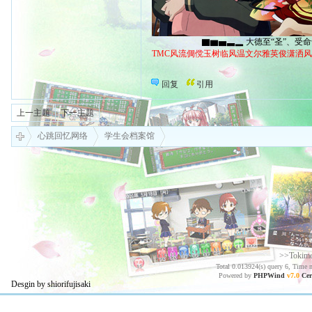
▇▆▅▃▂ 大德至“圣”、受命于“天
TMC风流倜傥玉树临风温文尔雅英俊潇洒
回复
引用
上一主题
下一主题
心跳回忆网络
学生会档案馆
>>Tokim
Total 0.013924(s) query 6, Time 
Powered by
PHPWind
v7.0
Cer
Desgin by shiorifujisaki