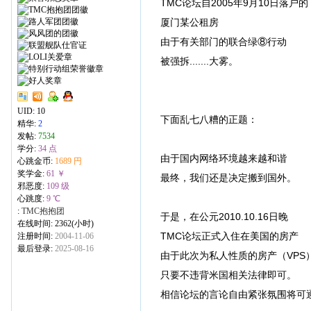
TMC论坛自2005年9月10日落户的
厦门某公租房
由于有关部门的联合绿⑧行动
被强拆.......大雾。
UID:
10
下面乱七八糟的正题：
精华:
2
发帖:
7534
学分:
34 点
由于国内网络环境越来越和谐
心跳金币:
1689 円
奖学金:
61 ￥
最终，我们还是决定搬到国外。
邪恶度:
109 级
心跳度:
9 ℃
:
TMC抱抱团
于是，在公元2010.10.16日晚
在线时间: 2362(小时)
TMC论坛正式入住在美国的房产
注册时间:
2004-11-06
最后登录:
2025-08-16
由于此次为私人性质的房产（VPS
只要不违背米国相关法律即可。
相信论坛的言论自由紧张氛围将可