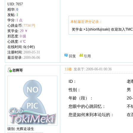
UID:
7057
精华:
0
发帖:
1
学分:
1 点
本帖最近评分记录：
心跳金币:
7734 円
奖学金:+1(shiorifujisaki) 欢迎加
奖学金:
29 ￥
邪恶度:
0 级
心跳度:
4 ℃
在线时间: 0(小时)
注册时间:
2009-05-31
回复
引用
最后登录:
2009-06-06
11楼
发表于: 2009-06-01 00:36
老啊哥
ID： 老啊
性别： 男
年龄（段）： 20-2
您眼中的心跳回忆： 不错
您是如何来到本论坛的： 在百
级别: 光辉走读生