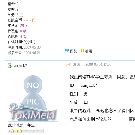
精华:
0
发帖:
2
学分:
2 点
心跳金币:
7785 円
奖学金:
29 ￥
邪恶度:
0 级
心跳度:
4 ℃
在线时间: 0(小时)
注册时间:
2009-05-30
回复
引用
最后登录:
2009-06-21
8楼
发表于: 2009-05-31 17:38
tianjack7
我已阅读TMC学生守则，同意并愿
ID ： tianjack7
性别： 男
年龄： 19
眼中的心跳： 永远也忘不了得回忆
您是如何来到本论坛的： 百
级别: 光辉一年生