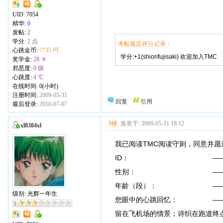
UID:
7054
精华:
0
发帖:
2
学分:
2 点
本帖最近评分记录：
心跳金币:
7735 円
学分:+1(shiorifujisaki) 欢迎加入TMC
奖学金:
28 ￥
邪恶度:
0 级
心跳度:
4 ℃
在线时间: 0(小时)
注册时间:
2009-05-31
回复
引用
最后登录:
2010-07-07
9楼
发表于: 2009-05-31 18:12
xl8384xl
我已阅读TMC阅读守则，同意并愿
ID： ——xl838
性别： ——
年龄（段）： ——20
级别: 光辉一年生
您眼中的心跳回忆： ——一代
留在飞机场的情景；诗织在跑道终