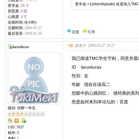
奖学金:+1(shiorifujisaki) 欢迎加入TMC
奖学金:
29 ￥
邪恶度:
0 级
心跳度:
4 ℃
在线时间: 0(小时)
注册时间:
2009-05-27
回复
引用
最后登录:
2009-05-30
2楼
发表于: 2009-05-27 19:27
lacuslucas
我已阅读TMC学生守则，同意并愿
ID lacuslucas
性别 女
年龄 现在在读高二
您眼中的心跳回忆： 很经典的系
您是如何来到本论坛的：百度
级别: 光辉一年生
UID:
7037
精华:
0
发帖:
1