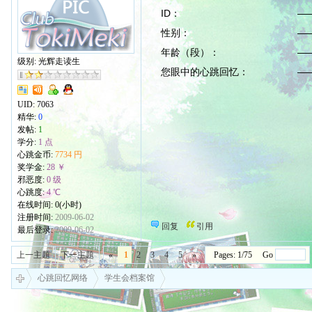
ID： ——论
性别： ——请填真实
年龄（段）： ——可以填数字
级别: 光辉走读生
您眼中的心跳回忆： ——
UID:
7063
精华:
0
发帖:
1
学分:
1 点
心跳金币:
7734 円
奖学金:
28 ￥
邪恶度:
0 级
心跳度:
4 ℃
在线时间: 0(小时)
注册时间:
2009-06-02
回复
引用
最后登录:
2009-06-02
上一主题
下一主题
«
1
2
3
4
5
»
Pages: 1/75 Go
心跳回忆网络
学生会档案馆