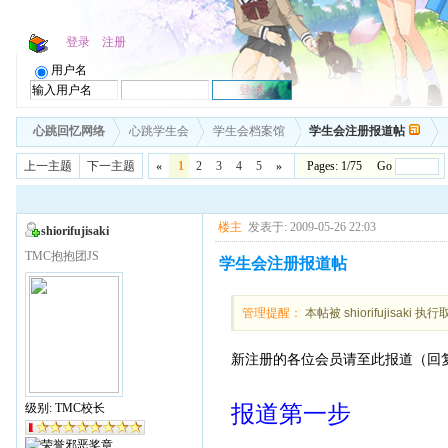
登录
注册
用户名
心跳回忆网络
心跳学生会
学生会档案馆
学生会注册报道帖
上一主题
下一主题
«
1
2
3
4
5
»
Pages: 1/75 Go
楼主
发表于: 2009-05-26 22:03
shiorifujisaki
TMC抱抱团JS
学生会注册报道帖
管理提醒：
本帖被 shiorifujisaki 执
新注册的各位会员请至此报道（回
报道第一步
级别: TMC校长