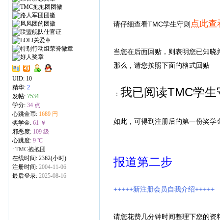
点此查
请仔细查看TMC学生守则
当您在后面回贴，则表明您已知晓
那么，请您按照下面的格式回贴
UID:
10
精华:
2
我已阅读TMC学
：
发帖:
7534
学分:
34 点
心跳金币:
1689 円
如此，可得到注册后的第一份奖学
奖学金:
61 ￥
邪恶度:
109 级
心跳度:
9 ℃
:
TMC抱抱团
在线时间: 2362(小时)
报道第二步
注册时间:
2004-11-06
最后登录:
2025-08-16
+++++新注册会员自我介绍+++++
请您花费几分钟时间整理下您的资