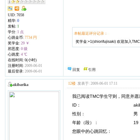
UID:
7058
精华:
0
发帖:
1
学分:
1 点
本帖最近评分记录：
心跳金币:
7734 円
奖学金:+1(shiorifujisaki) 欢迎加入TMC
奖学金:
29 ￥
邪恶度:
0 级
心跳度:
4 ℃
在线时间: 0(小时)
注册时间:
2009-06-01
回复
引用
最后登录:
2009-06-01
12楼
发表于: 2009-06-01 17:11
akibarika
我已阅读TMC学生守则，同意并愿
ID： akibari
性别： 男
年龄（段）： 19
您眼中的心跳回忆：