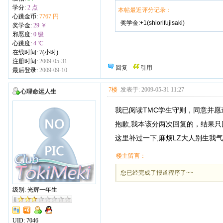
学分:
2 点
本帖最近评分记录：
心跳金币:
7767 円
奖学金:+1(shiorifujisaki)
奖学金:
29 ￥
邪恶度:
0 级
心跳度:
4 ℃
在线时间: 7(小时)
注册时间:
2009-05-31
回复
引用
最后登录:
2009-09-10
7楼
发表于: 2009-05-31 11:27
心理命运人生
我已阅读TMC学生守则，同意并愿
抱歉,我本该分两次回复的，结果只
这里补过一下,麻烦LZ大人别生我气- 
楼主留言：
您已经完成了报道程序了~~
级别: 光辉一年生
UID:
7046