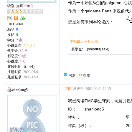
作为一个始祖级别的galgame, 心
级别: 光辉一年生
作为一个galgame Fans 来说
您是如何来到本论坛的：
UID:
7060
精华:
0
发帖:
9
学分:
2 点
本帖最近评分记录：
心跳金币:
7740 円
奖学金:+1(shiorifujisaki)
奖学金:
30 ￥
邪恶度:
0 级
心跳度:
4 ℃
在线时间: 1(小时)
注册时间:
2009-06-01
回复
引用
最后登录:
2009-12-31
13楼
发表于: 2009-06-01 19:15
zhanlong5
我已阅读TMC学生守则，同意并愿
ID： zhanlo
性别： 男
年龄（段）： 20-2