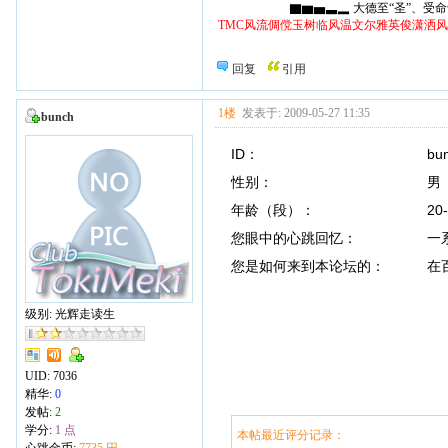
▇▆▅▃▂ 大德至“圣”、受命于“天
TMC风流倜傥玉树临风温文尔雅英俊潇洒
回复
引用
1楼
发表于: 2009-05-27 11:35
bunch
ID： bunc
性别： 男
年龄（段）： 20-2
您眼中的心跳回忆： 一系列
您是如何来到本论坛的： 在
级别: 光辉走读生
UID:
7036
精华:
0
发帖:
2
学分:
1 点
本帖最近评分记录：
心跳金币:
7735 円