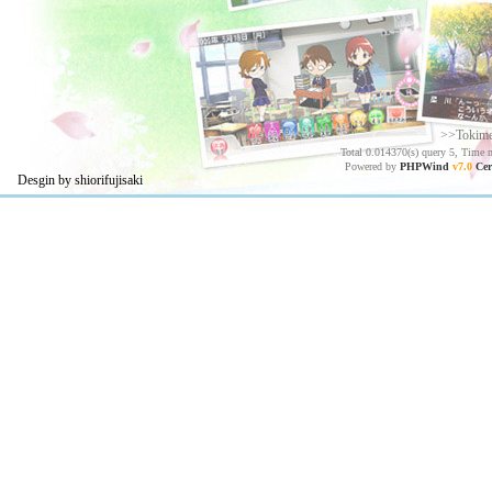
>>Tokim
Total 0.014370(s) query 5, Time 
Powered by
PHPWind
v7.0
Cer
Desgin by shiorifujisaki