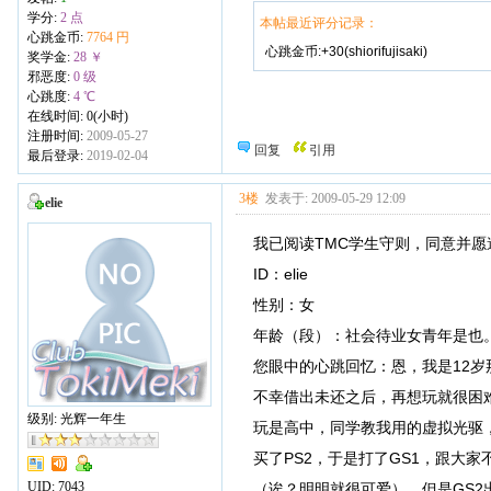
学分:
2 点
本帖最近评分记录：
心跳金币:
7764 円
心跳金币:+30(shiorifujisaki)
奖学金:
28 ￥
邪恶度:
0 级
心跳度:
4 ℃
在线时间: 0(小时)
注册时间:
2009-05-27
回复
引用
最后登录:
2019-02-04
3楼
发表于: 2009-05-29 12:09
elie
我已阅读TMC学生守则，同意并愿
ID：elie
性别：女
年龄（段）：社会待业女青年是也
您眼中的心跳回忆：恩，我是12岁
不幸借出未还之后，再想玩就很困
级别: 光辉一年生
玩是高中，同学教我用的虚拟光驱
买了PS2，于是打了GS1，跟大
UID:
7043
（诶？明明就很可爱），但是GS