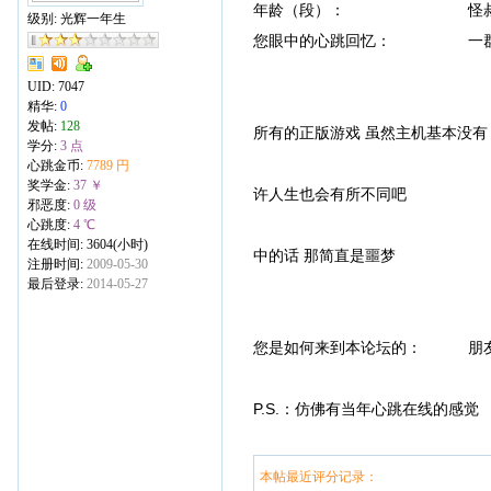
年龄（段）： 怪叔
级别: 光辉一年生
您眼中的心跳回忆： 一群男生
94年接触的吧 那时
UID:
7047
还买了很多心跳的角色C
精华:
0
发帖:
128
所有的正版游戏 虽然主机基本没有 = 
学分:
3 点
可以庆幸的说 接触心跳
心跳金币:
7789 円
奖学金:
37 ￥
许人生也会有所不同吧
邪恶度:
0 级
曾经梦想着以心跳模式
心跳度:
4 ℃
在线时间: 3604(小时)
中的话 那简直是噩梦
注册时间:
2009-05-30
最后登录:
2014-05-27
呵呵 写的有点
虽然不玩心跳有段时间
您是如何来到本论坛的： 朋
P.S.：仿佛有当年心跳在线的感觉
本帖最近评分记录：