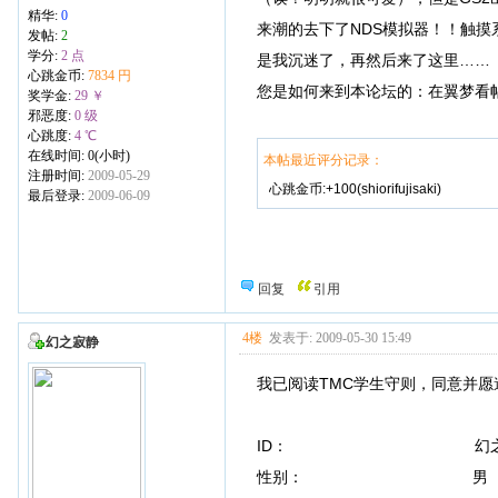
精华:
0
来潮的去下了NDS模拟器！！触摸
发帖:
2
学分:
2 点
是我沉迷了，再然后来了这里……
心跳金币:
7834 円
您是如何来到本论坛的：在翼梦看
奖学金:
29 ￥
邪恶度:
0 级
心跳度:
4 ℃
在线时间: 0(小时)
本帖最近评分记录：
注册时间:
2009-05-29
心跳金币:+100(shiorifujisaki)
最后登录:
2009-06-09
回复
引用
4楼
发表于: 2009-05-30 15:49
幻之寂静
我已阅读TMC学生守则，同意并愿
ID： 幻之
性别： 男