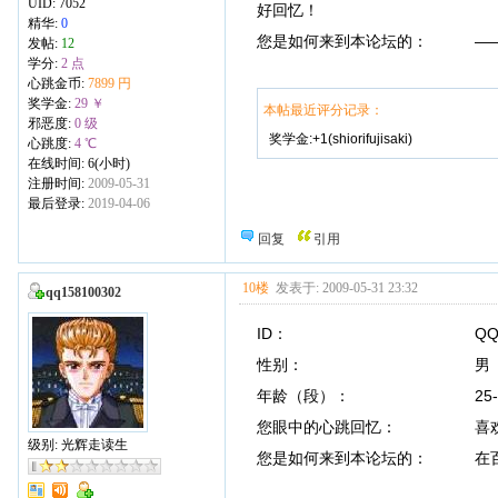
UID:
7052
好回忆！
精华:
0
您是如何来到本论坛的： ——
发帖:
12
学分:
2 点
心跳金币:
7899 円
奖学金:
29 ￥
本帖最近评分记录：
邪恶度:
0 级
奖学金:+1(shiorifujisaki)
心跳度:
4 ℃
在线时间: 6(小时)
注册时间:
2009-05-31
最后登录:
2019-04-06
回复
引用
10楼
发表于: 2009-05-31 23:32
qq158100302
ID： QQ15810
性别： 男
年龄（段）： 25-3
您眼中的心跳回忆： 喜欢
级别: 光辉走读生
您是如何来到本论坛的： 在百