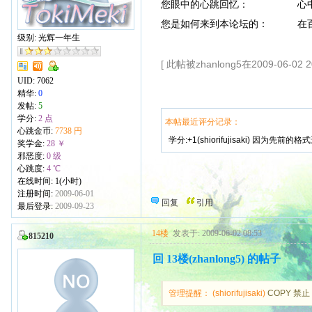
您眼中的心跳回忆： 心中
您是如何来到本论坛的： 在
级别: 光辉一年生
[ 此帖被zhanlong5在2009-06-02 
UID:
7062
精华:
0
发帖:
5
学分:
2 点
本帖最近评分记录：
心跳金币:
7738 円
学分:+1(shiorifujisaki) 因为先前的
奖学金:
28 ￥
邪恶度:
0 级
心跳度:
4 ℃
在线时间: 1(小时)
注册时间:
2009-06-01
回复
引用
最后登录:
2009-09-23
14楼
发表于: 2009-06-02 08:53
815210
回 13楼(zhanlong5) 的帖子
管理提醒： (shiorifujisaki)
COPY 禁止