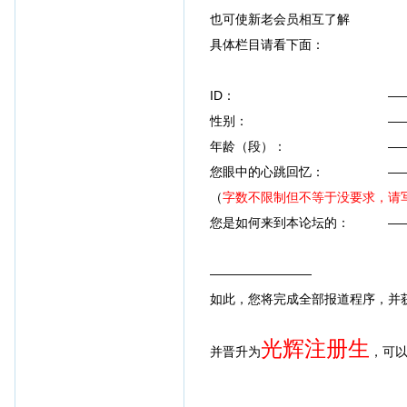
也可使新老会员相互了解
具体栏目请看下面：
ID： ——论
性别： ——请填真实
年龄（段）： ——可以填数字
您眼中的心跳回忆： ——
（
字数不限制但不等于没要求，请写
您是如何来到本论坛的： ——任
————————
如此，您将完成全部报道程序，并
光辉注册生
并晋升为
，可以