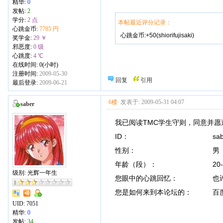
精华:
0
发帖:
2
学分:
2 点
本帖最近评分记录：
心跳金币:
7785 円
心跳金币:+50(shiorifujisaki)
奖学金:
29 ￥
邪恶度:
0 级
心跳度:
4 ℃
在线时间: 0(小时)
注册时间:
2009-05-30
回复
引用
最后登录:
2009-06-21
6楼
发表于: 2009-05-31 04:07
saber
我已阅读TMC学生守则，同意并愿
ID： sabe
性别： 男
年龄（段）： 20-2
级别: 光辉一年生
您眼中的心跳回忆： 也许只
您是如何来到本论坛的： 百
UID:
7051
精华:
0
发帖:
34