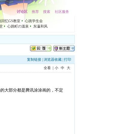
讨论区
推荐
搜索
社区服务
跳回忆GS教室
心跳学生会
礼堂
心跳町の溫泉
东瀛和风
复制链接
|
浏览器收藏
|
打印
全看
|
小
中
大
小的大部分都是腾讯涂涂画的，不定