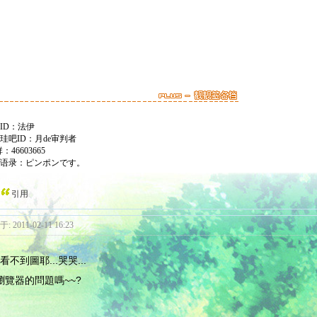
ID：法伊
珪吧ID：月de审判者
46603665
语录：ピンポンです。
引用
: 2011-02-11 16:23
看不到圖耶...哭哭...
瀏覽器的問題嗎~~?