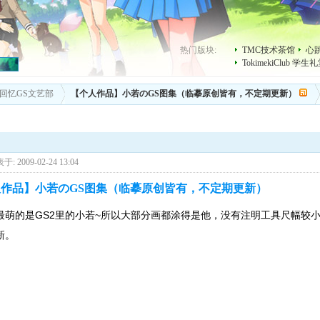
热门版块:
TMC技术茶馆
心
TokimekiClub 学生
回忆GS文艺部
【个人作品】小若のGS图集（临摹原创皆有，不定期更新）
于: 2009-02-24 13:04
作品】小若のGS图集（临摹原创皆有，不定期更新）
最萌的是GS2里的小若~所以大部分画都涂得是他，没有注明工具尺幅较
新。