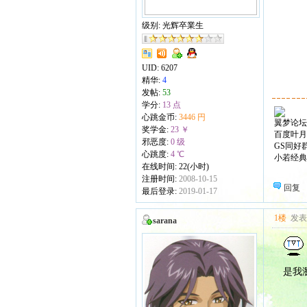
级别: 光辉卒業生
UID:
6207
精华:
4
发帖:
53
学分:
13 点
心跳金币:
3446 円
翼梦论坛
奖学金:
23 ￥
百度叶月
邪恶度:
0 级
GS同好群：
心跳度:
4 ℃
小若经典
在线时间: 22(小时)
注册时间:
2008-10-15
回复
最后登录:
2019-01-17
1楼
发表于
sarana
是我