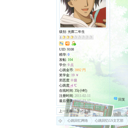
级别: 光辉二年生
UID:
9108
精华:
0
发帖:
104
学分:
9 点
心跳金币:
3992 円
奖学金:
19 ￥
邪恶度:
0 级
心跳度:
4 ℃
在线时间: 35(小时)
注册时间:
2011-02-11
回复
最后登录:
2023-03-17
上一主题
下一主题
心跳回忆网络
心跳回忆GS文艺部