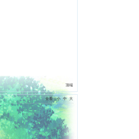
顶端
全看
|
小
中
大