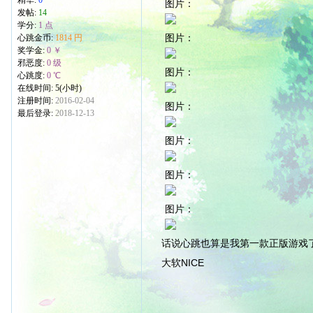
图片：
发帖:
14
学分:
1 点
图片：
心跳金币:
1814 円
奖学金:
0 ￥
邪恶度:
0 级
图片：
心跳度:
0 ℃
在线时间: 5(小时)
注册时间:
2016-02-04
图片：
最后登录:
2018-12-13
图片：
图片：
图片：
话说心跳也算是我第一款正版游戏
大软NICE