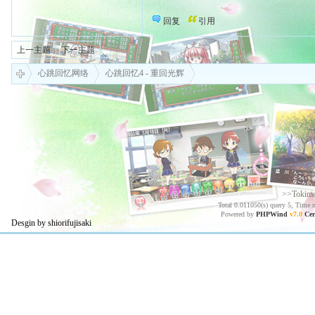
回复
引用
上一主题
下一主题
心跳回忆网络
心跳回忆4 - 重回光辉
>>Tokim
Total 0.011050(s) query 5, Time 
Powered by
PHPWind
v7.0
Cer
Desgin by shiorifujisaki