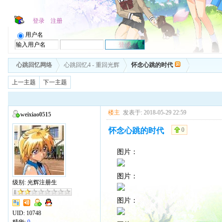
登录
注册
用户名
心跳回忆网络
心跳回忆4 - 重回光辉
怀念心跳的时代
上一主题
下一主题
楼主
发表于: 2018-05-29 22:59
weixiao0515
怀念心跳的时代
0
图片：
图片：
级别: 光辉注册生
图片：
UID:
10748
精华:
0