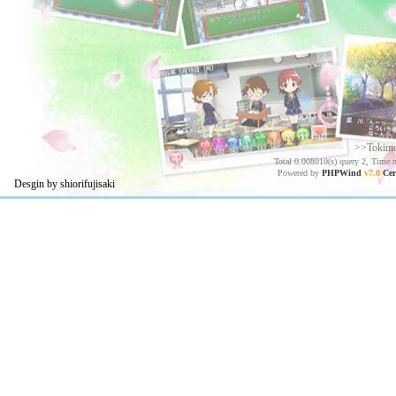
>>Tokim
Total 0.008010(s) query 2, Time 
Powered by
PHPWind
v7.0
Cer
Desgin by shiorifujisaki