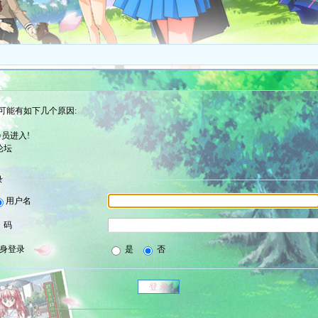
可能有如下几个原因:
员进入!
论坛
录
用户名
 码
身登录
是
否