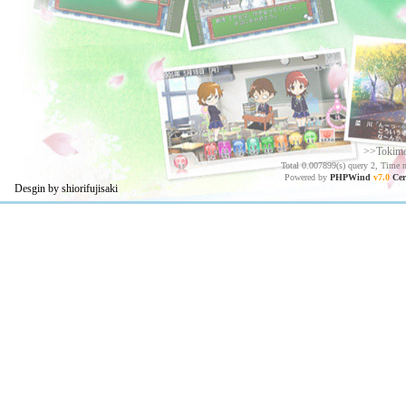
>>Tokim
Total 0.007899(s) query 2, Time 
Powered by
PHPWind
v7.0
Cer
Desgin by shiorifujisaki