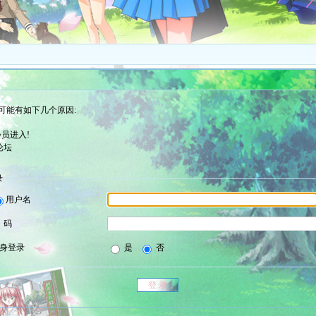
可能有如下几个原因:
员进入!
论坛
录
用户名
 码
身登录
是
否