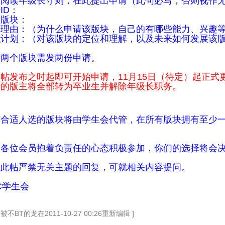
已阅读年级长守则，在此提出申请（此句必写，否则视作
ID：
请版块：
请理由：（为什么申请该版块，自己的有哪些能力、兴趣
职计划：（对该版块的
定位和理解，以及未来如何发展该
请两个版块需发两份申请。
帖发布之时起即可开始申请，11月15日（待定）起正式
请的版主将全部转为卒业生并解除年级长职务。
有合适人选的版块将由学生会代管，在所有版块拥有至少
。
望各位会员抱着负责任的心态积极参加，你们的选择将会
，此帖严禁无关主题的回复，可就相关内容提问。
C学生会
帖被不BT的龙在2011-10-27 00:26重新编辑 ]