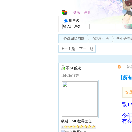
登录
注册
用户名
心跳回忆网络
心跳学生会
学生会档
上一主题
下一主题
楼主
发表
不BT的龙
TMC镇守兽
【所有
管
致T
今年
有
级别: TMC教导主任