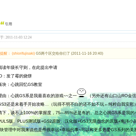
引用
: 2011-11-03 12:24
醒： (shiorifujisaki)
GS两个区交给你们了
(2011-11-16 20:40)
阅读年级长守则，在此提出申请
ID：发了霉的烧饼
版块：心跳回忆GS教室
理由：心跳GS系是我最喜欢的游戏~~之一
（另外还有山口山RO金
GS3还是未着手开始攻略…（玩得不明不白的还不如不玩←纯粹自我安慰）
情下，谈不上100%的掌握度，75—85%还是有的。总之心跳GS系是我的
PULS版、PLUS测试版+GS2原版、汉化版+GS3无限怨念的原版+南
版块管理中对我来说也是件很幸运+幸福的事~可以和更多热爱GS系列的美屡们