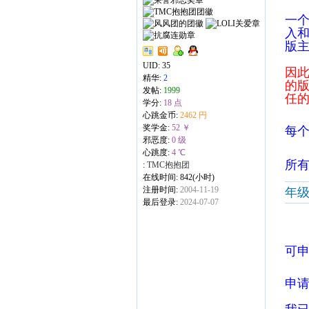
一
入和
版
UID:
35
因
精华:
2
的
发帖:
1999
任
学分:
18 点
心跳金币:
2462 円
奖学金:
52 ￥
每
邪恶度:
0 级
心跳度:
4 ℃
所
:
TMC抱抱团
在线时间: 842(小时)
注册时间:
2004-11-19
年
最后登录:
2024-07-07
可
申