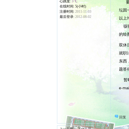
心跳度:
3 ℃
要说
在线时间: 5(小时)
坛因
注册时间:
2011-11-03
最后登录:
2012-08-02
以上
咳咳
的绘
双休
就职
东西
题答
暂时
e-ma
回复
上一主题
下一主题