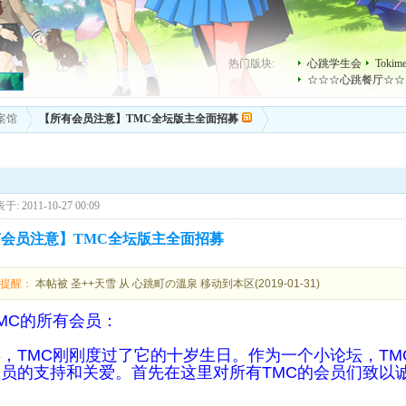
热门版块:
心跳学生会
Toki
☆☆☆心跳餐厅☆☆
案馆
【所有会员注意】TMC全坛版主全面招募
于: 2011-10-27 00:09
会员注意】TMC全坛版主全面招募
理提醒：
本帖被 圣++天雪 从 心跳町の溫泉 移动到本区(2019-01-31)
MC的所有会员：
，TMC刚刚度过了它的十岁生日。作为一个小论坛，TM
会员的支持和关爱。首先在这里对所有TMC的会员们致以