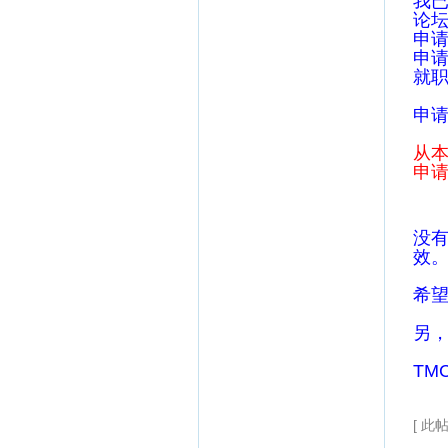
我
论坛
申
申
就
申
从本
申
没
效
希
另
TM
[ 此