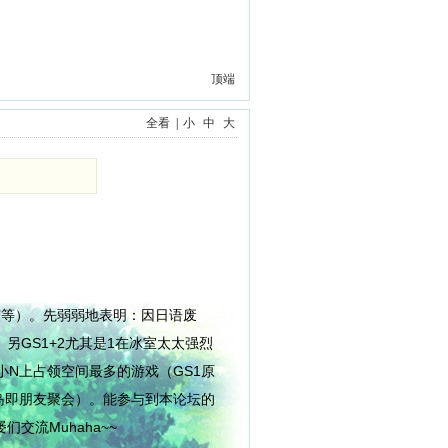
顶端
全看
|
小
中
大
弦等）。先弱弱地表明：因日语废
另GS1+2尤其是1在冰室太太强烈
小N上占领空间最多的游戏（GS1原
洋小岛即朋友聚会）。能参与到本论坛的
交流Muhaha~~