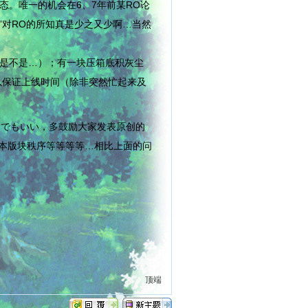
。唯一的机会在6、7年前某RO论
”对RO的所知真是少之又少啊…当然
是不是…）；有一块压箱底积灰尘
以保证上线时间（除非突然忙起来及
んでもいい，多鼓励大家发表原创的
护本版块秩序等等等等…相比上面的问
顶端