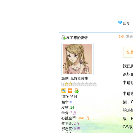
回复
1楼
发表于
发了霉的烧饼
管理提
我已
论坛
级别: 光辉走读生
申请
申请
UID:
9514
柴，
精华:
0
发帖:
24
的热
学分:
2 点
心跳金币:
2841 円
版、
奖学金:
2 ￥
GS
邪恶度:
0 级