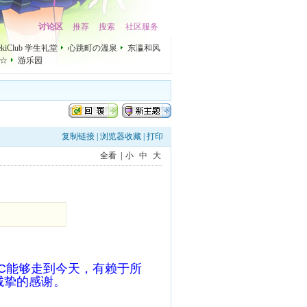
讨论区
推荐
搜索
社区服务
mekiClub 学生礼堂
心跳町の溫泉
东瀛和风
☆
游乐园
复制链接
|
浏览器收藏
|
打印
全看
|
小
中
大
C能够走到今天，有赖于所
诚挚的感谢。