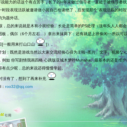
能力的话这个有点苦手，长了20+年未做过领导者一直处于被领导者状态
一时段表现活跃被邀请做小斑自己给谢绝了，后发现那个“表现活跃的时段
均为题外话。
，总的来说就是木有小斑经验。长处是简单的PS处理（这年头人人都会
图板，偶尔（6个月左右…）拿出来抹两下；还有就是上班偷闲~~所以可
日[一般用来打山口山
]）。
计划：既然是游戏当然以大家交流经验心得为主啦~图片、文字、视频な
，例如 你写剧情我画四格 心跳版亚城木梦叶Muhaha。最基本的还是维
得有点少呢，总的来说还得慢慢学起。
没有了，想到了再来补充
il：
roo32@qq.com
引用