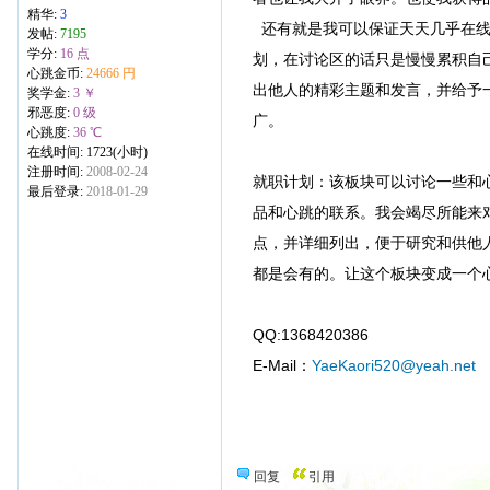
精华:
3
还有就是我可以保证天天几乎在线
发帖:
7195
学分:
16 点
划，在讨论区的话只是慢慢累积自
心跳金币:
24666 円
出他人的精彩主题和发言，并给予
奖学金:
3 ￥
邪恶度:
0 级
广。
心跳度:
36 ℃
在线时间: 1723(小时)
注册时间:
2008-02-24
就职计划：该板块可以讨论一些和心
最后登录:
2018-01-29
品和心跳的联系。我会竭尽所能来对
点，并详细列出，便于研究和供他
都是会有的。让这个板块变成一个
QQ:1368420386
E-Mail：
YaeKaori520@yeah.net
回复
引用