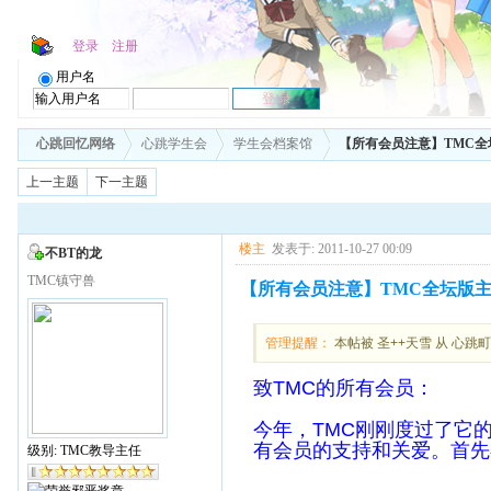
登录
注册
用户名
心跳回忆网络
心跳学生会
学生会档案馆
【所有会员注意】TMC
上一主题
下一主题
楼主
发表于: 2011-10-27 00:09
不BT的龙
TMC镇守兽
【所有会员注意】TMC全坛版
管理提醒：
本帖被 圣++天雪 从 心跳町の
致TMC的所有会员：
今年，TMC刚刚度过了它
有会员的支持和关爱。首先
级别: TMC教导主任