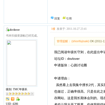
回复
引用
1楼
发表于: 2011-10-27 23:41
dsvlover
书本扫描资源帖已经完成。
管理提醒： (shiorifujisaki)
OK
(2011-1
我已阅读年级长守则，在此提出申
论坛ID：dsvlover
申请版块：心跳讨论圈
申请理由：
虽然看上去我集中擅长2代，其实
级别: TMC年级长
也做过，正确率很高。只是在此之
存网站。这是我长期体会到的。现
UID:
4286
者也让我大开了眼界。也使我获得