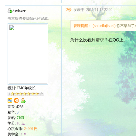
2楼
发表于: 2011-11-12 22:20
dsvlover
书本扫描资源帖已经完成。
管理提醒： (shiorifujisaki)
你不早加了=
为什么没看到请求？在QQ上。
级别: TMC年级长
UID:
4286
精华:
3
发帖:
7195
学分:
16 点
心跳金币:
24666 円
奖学金:
3 ￥