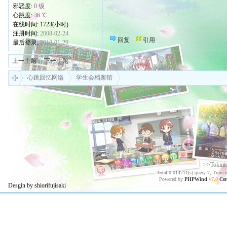
邪恶度:
0 级
心跳度:
36 ℃
在线时间: 1723(小时)
注册时间:
2008-02-24
回复
引用
最后登录:
2018-01-29
上一主题
下一主题
心跳回忆网络
学生会档案馆
>>Tokim
Total 0.014711(s) query 7, Time 
Powered by
PHPWind
v7.0
Cer
Desgin by shiorifujisaki