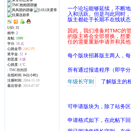
一个论坛能够延续，不断地
入和活跃。但是与此同时，
版主都处于长期不在线状态
UID:
35
因此，我们准备对TMC的
精华:
2
的版主将会全部替换，想要
发帖:
1999
任的需要重新申请并和其他
学分:
18 点
心跳金币:
2462 円
奖学金:
52 ￥
每个版块招募版主两人，每
邪恶度:
0 级
心跳度:
4 ℃
所有通过报道程序（即学分
:
TMC抱抱团
在线时间: 842(小时)
注册时间:
2004-11-19
年级长守则
了解版主的
最后登录:
2024-07-07
可申请版块为，除了站务区
申请格式如下，在此帖下回