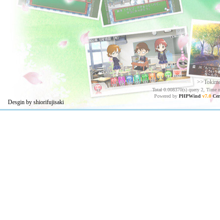
>>Tokim
Total 0.008370(s) query 2, Time 
Powered by
PHPWind
v7.0
Cer
Desgin by shiorifujisaki