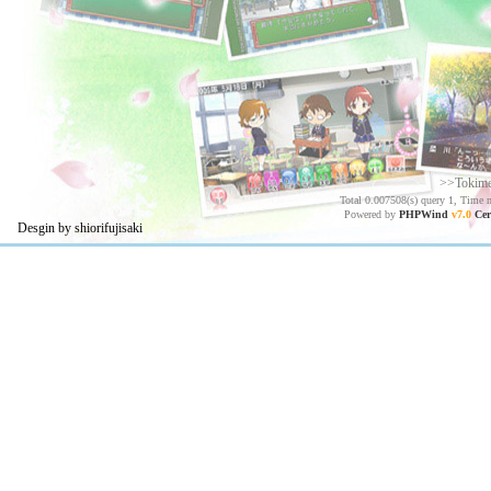
>>Tokim
Total 0.007508(s) query 1, Time 
Powered by
PHPWind
v7.0
Cer
Desgin by shiorifujisaki