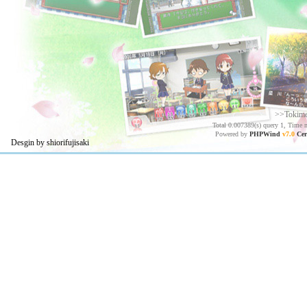
>>Tokim
Total 0.007389(s) query 1, Time 
Powered by
PHPWind
v7.0
Cer
Desgin by shiorifujisaki