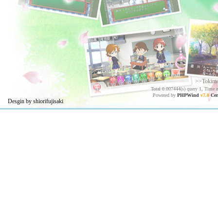
>>Tokim
Total 0.007444(s) query 1, Time 
Powered by
PHPWind
v7.0
Cer
Desgin by shiorifujisaki