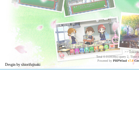
>>Tokim
Total 0.010939(s) query 2, Time 
Powered by
PHPWind
v7.0
Cer
Desgin by shiorifujisaki