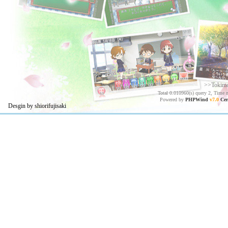
>>Tokim
Total 0.010960(s) query 2, Time 
Powered by
PHPWind
v7.0
Cer
Desgin by shiorifujisaki