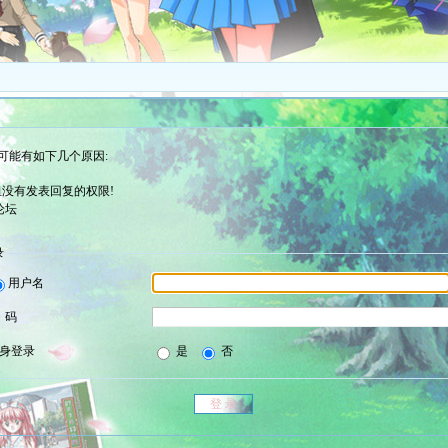
可能有如下几个原因:
没有发表回复的权限!
论坛
录
用户名
 码
身登录
是
否