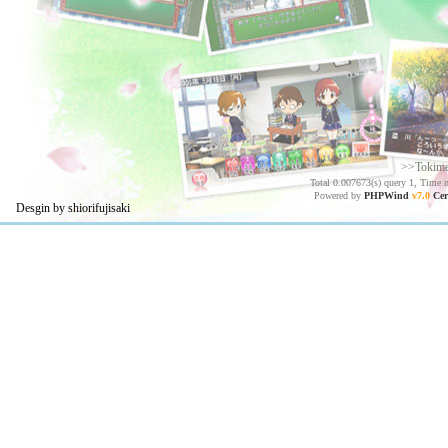
>>Tokim
Total 0.007673(s) query 1, Time 
Powered by
PHPWind
v7.0
Cer
Desgin by shiorifujisaki