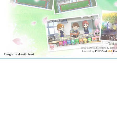
>>Tokim
Total 0.007552(s) query 1, Time 
Powered by
PHPWind
v7.0
Cer
Desgin by shiorifujisaki