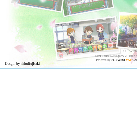
>>Tokim
Total 0.010952(s) query 2, Time 
Powered by
PHPWind
v7.0
Cer
Desgin by shiorifujisaki