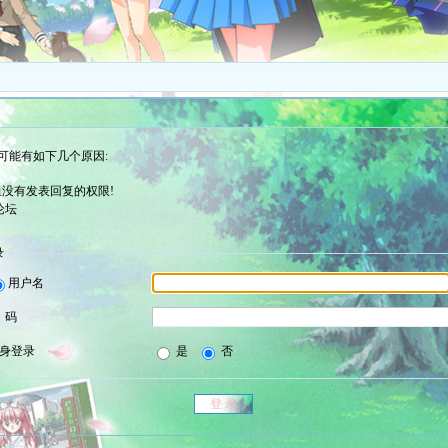
可能有如下几个原因:
没有发表回复的权限!
论坛
录
用户名
 码
身登录
是
否