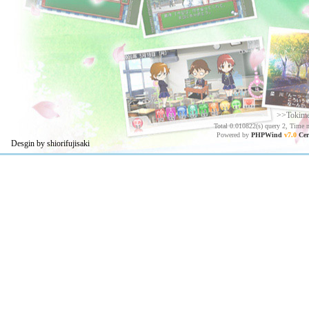
>>Tokim
Total 0.010822(s) query 2, Time 
Powered by
PHPWind
v7.0
Cer
Desgin by shiorifujisaki