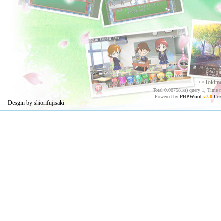
>>Tokim
Total 0.007581(s) query 1, Time 
Powered by
PHPWind
v7.0
Cer
Desgin by shiorifujisaki