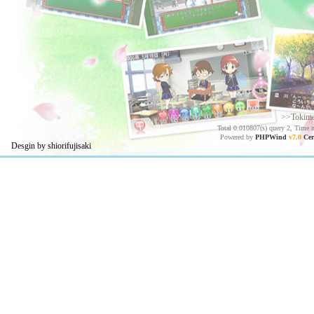
>>Tokim
Total 0.010807(s) query 2, Time 
Powered by
PHPWind
v7.0
Cer
Desgin by shiorifujisaki