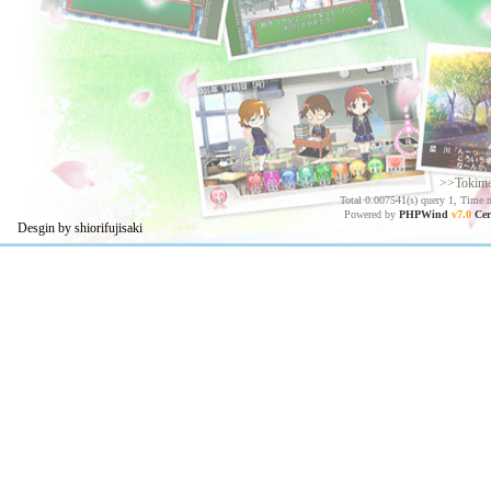
>>Tokim
Total 0.007541(s) query 1, Time 
Powered by
PHPWind
v7.0
Cer
Desgin by shiorifujisaki