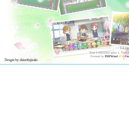
>>Tokim
Total 0.008233(s) query 1, Time 
Powered by
PHPWind
v7.0
Cer
Desgin by shiorifujisaki