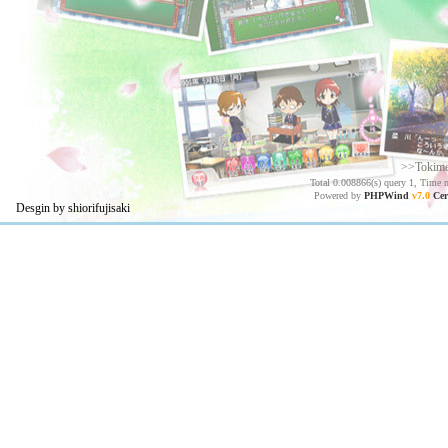
>>Tokim
Total 0.008866(s) query 1, Time 
Powered by
PHPWind
v7.0
Cer
Desgin by shiorifujisaki