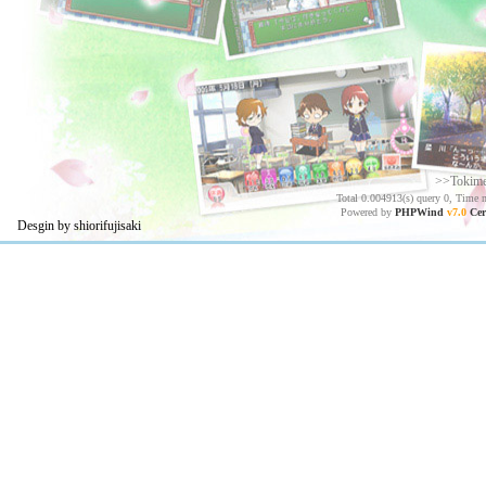
>>Tokim
Total 0.004913(s) query 0, Time 
Powered by
PHPWind
v7.0
Cer
Desgin by shiorifujisaki