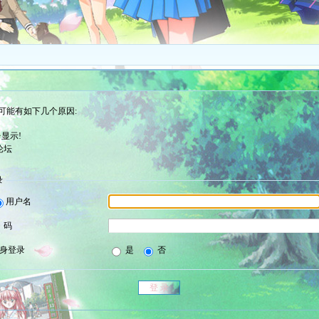
可能有如下几个原因:
显示!
论坛
录
用户名
 码
身登录
是
否