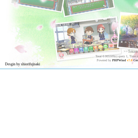
>>Tokim
Total 0.005509(s) query 1, Time 
Powered by
PHPWind
v7.0
Cer
Desgin by shiorifujisaki