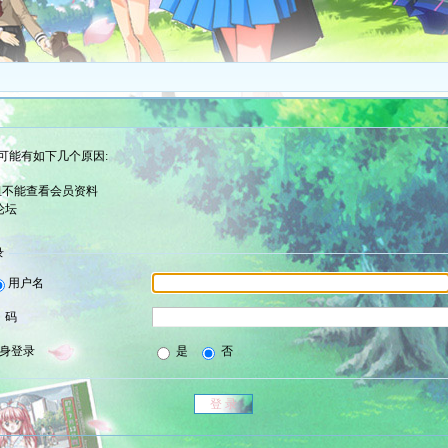
可能有如下几个原因:
组不能查看会员资料
论坛
录
用户名
 码
身登录
是
否