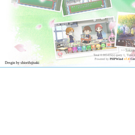
>>Tokim
Total 0.005435(s) query 1, Time 
Powered by
PHPWind
v7.0
Cer
Desgin by shiorifujisaki