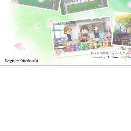
>>Tokim
Total 0.008598(s) query 2, Time 
Powered by
PHPWind
v7.0
Cer
Desgin by shiorifujisaki