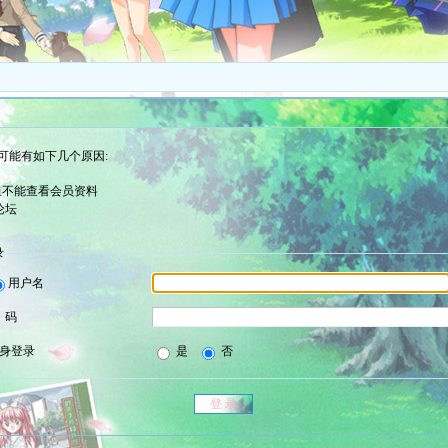
可能有如下几个原因:
组不能查看会员资料
论坛
录
用户名
 码
身登录
是
否