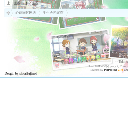
上一主题
下一主题
心跳回忆网络
学生会档案馆
>>Tokim
Total 0.015257(s) query 7, Time 
Powered by
PHPWind
v7.0
Cer
Desgin by shiorifujisaki