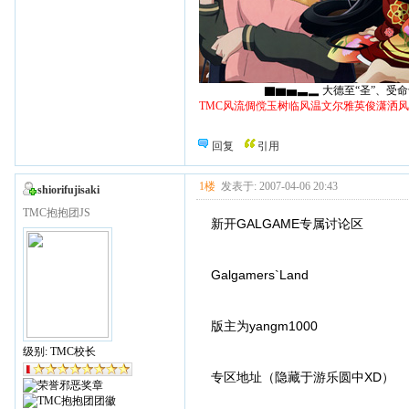
▇▆▅▃▂ 大德至“圣”、受命于“天
TMC风流倜傥玉树临风温文尔雅英俊潇洒
回复
引用
1楼
发表于: 2007-04-06 20:43
shiorifujisaki
TMC抱抱团JS
新开GALGAME专属讨论区
Galgamers`Land
版主为yangm1000
级别: TMC校长
专区地址（隐藏于游乐圆中XD）