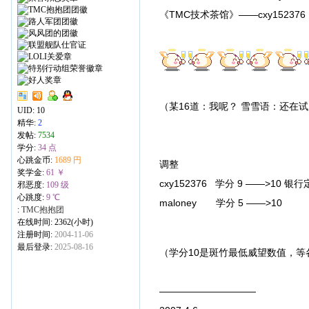
《TMC技术茶馆》——cxy152376
（某16道：我呢？ 雪雪语：还在试
UID:
10
精华:
2
发帖:
7534
学分:
34 点
心跳金币:
1689 円
调整
奖学金:
61 ￥
cxy152376 学分 9 ——>10 银行
邪恶度:
109 级
心跳度:
9 ℃
maloney 学分 5 ——>10
:
TMC抱抱团
在线时间: 2362(小时)
注册时间:
2004-11-06
最后登录:
2025-08-16
（学分10是斑竹最低威望数值，
——————————