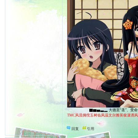
▇▆▅▃▂ 大德至“圣”、受命于“天
TMC风流倜傥玉树临风温文尔雅英俊潇洒
回复
引用