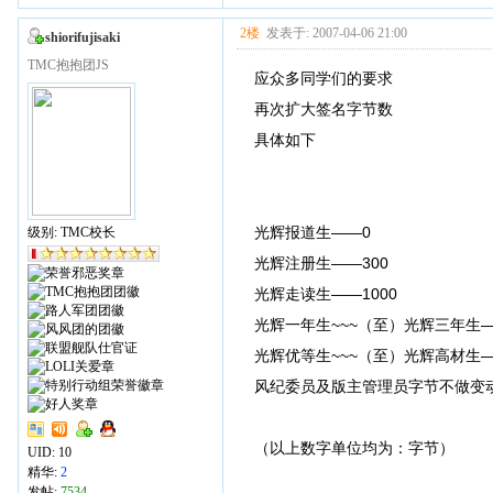
2楼
发表于: 2007-04-06 21:00
shiorifujisaki
TMC抱抱团JS
应众多同学们的要求
再次扩大签名字节数
具体如下
光辉报道生——0
级别: TMC校长
光辉注册生——300
光辉走读生——1000
光辉一年生~~~（至）光辉三年生—
光辉优等生~~~（至）光辉高材生—
风纪委员及版主管理员字节不做变
（以上数字单位均为：字节）
UID:
10
精华:
2
发帖:
7534