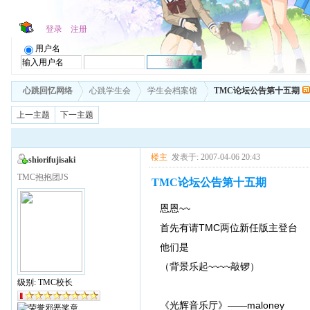
登录
注册
用户名
心跳回忆网络
心跳学生会
学生会档案馆
TMC论坛公告第十五期
上一主题
下一主题
楼主
发表于: 2007-04-06 20:43
shiorifujisaki
TMC抱抱团JS
TMC论坛公告第十五期
恩恩~~
首先有请TMC两位新任版主登台
他们是
（背景乐起~~~~敲锣）
级别: TMC校长
《光辉音乐厅》——maloney