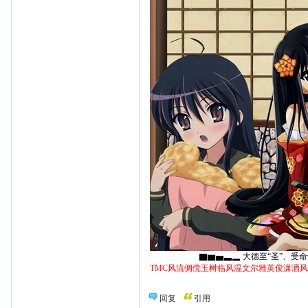
▇▆▅▃▂ 大德至“圣”、受命于“天
TMC风流倜傥玉树临风温文尔雅英俊潇洒
回复
引用