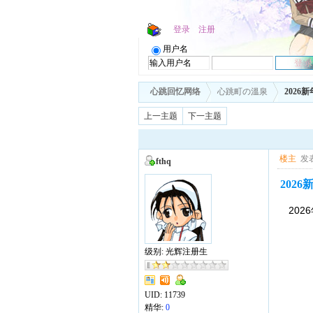
登录
注册
用户名
心跳回忆网络
心跳町の溫泉
202
上一主题
下一主题
楼主
发表
fthq
202
20
级别: 光辉注册生
UID:
11739
精华:
0