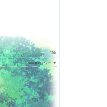
顶端
只看该作者
|
小
中
大