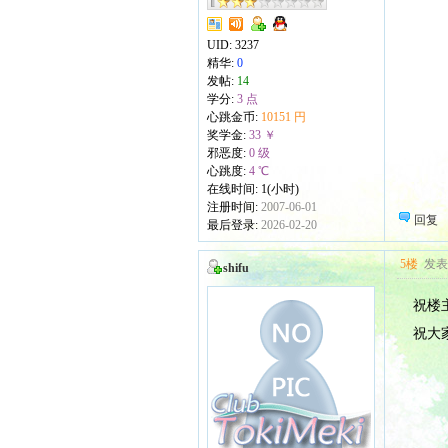
UID:
3237
精华:
0
发帖:
14
学分:
3 点
心跳金币:
10151 円
奖学金:
33 ￥
邪恶度:
0 级
心跳度:
4 ℃
在线时间: 1(小时)
注册时间:
2007-06-01
回复
最后登录:
2026-02-20
5楼
发表于
shifu
祝楼
祝大