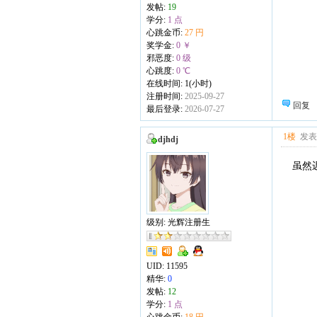
发帖:
19
学分:
1 点
心跳金币:
27 円
奖学金:
0 ￥
邪恶度:
0 级
心跳度:
0 ℃
在线时间: 1(小时)
注册时间:
2025-09-27
回复
最后登录:
2026-07-27
1楼
发表于
djhdj
虽然
级别: 光辉注册生
UID:
11595
精华:
0
发帖:
12
学分:
1 点
心跳金币:
18 円