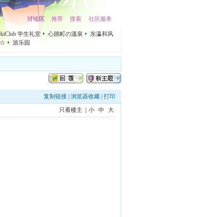
讨论区
推荐
搜索
社区服务
mekiClub 学生礼堂
心跳町の溫泉
东瀛和风
☆
游乐园
复制链接
|
浏览器收藏
|
打印
只看楼主
|
小
中
大