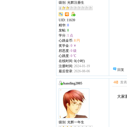
级别: 光辉注册生
UID:
11639
精华:
0
发帖:
8
学分:
1 点
心跳金币:
8 円
奖学金:
0 ￥
邪恶度:
0 级
心跳度:
0 ℃
在线时间: 0(小时)
注册时间:
2024-01-19
回复
最后登录:
2026-08-06
4楼
发表于
handing2005
大家
级别: 光辉一年生