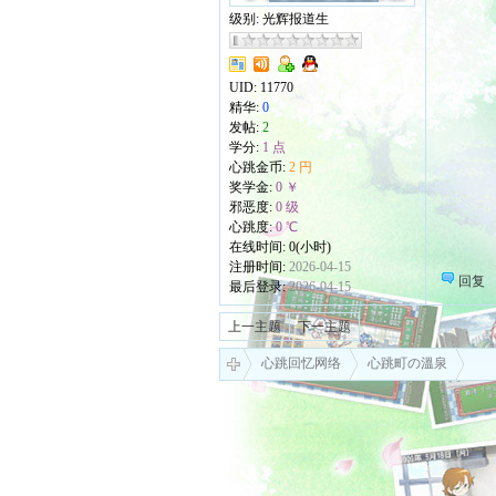
级别: 光辉报道生
UID:
11770
精华:
0
发帖:
2
学分:
1 点
心跳金币:
2 円
奖学金:
0 ￥
邪恶度:
0 级
心跳度:
0 ℃
在线时间: 0(小时)
注册时间:
2026-04-15
回复
最后登录:
2026-04-15
上一主题
下一主题
心跳回忆网络
心跳町の溫泉