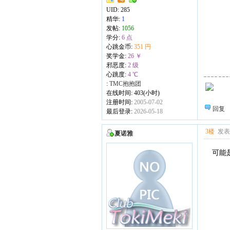
UID:
285
精华:
1
发帖:
1056
学分:
6 点
心跳金币:
351 円
奖学金:
26 ￥
邪恶度:
2 级
心跳度:
4 ℃
:
TMC抱抱团
在线时间: 403(小时)
注册时间:
2005-07-02
回复
最后登录:
2026-05-18
3楼
发表于
夏诺雅
可能