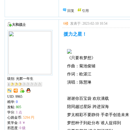
回复
引用
6楼
发表于: 2023-02-10 10:54
大和战士
援力之星！
《只要有梦想》
作曲：菊池俊辅
作词：欧湛江
级别: 光辉一年生
演唱：陈慧琳
UID:
9965
谢谢你百宝袋 欢欣满载
精华:
0
陪同越过星际 跨进深海
发帖:
805
学分:
1 点
梦太精彩不要静待 手牵手创造未来
心跳金币:
5294 円
梦想种子到处分布 谁人捉得到
奖学金:
8 ￥
邪恶度:
0 级