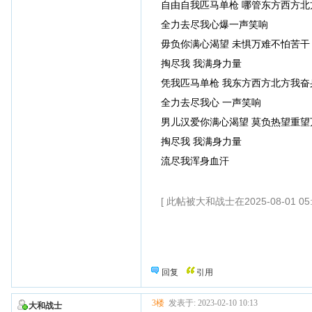
自由自我匹马单枪 哪管东方西方北
全力去尽我心爆一声笑响
毋负你满心渴望 未惧万难不怕苦干
掏尽我 我满身力量
凭我匹马单枪 我东方西方北方我奋
全力去尽我心 一声笑响
男儿汉爱你满心渴望 莫负热望重望
掏尽我 我满身力量
流尽我浑身血汗
[ 此帖被大和战士在2025-08-01 05
回复
引用
3楼
发表于: 2023-02-10 10:13
大和战士