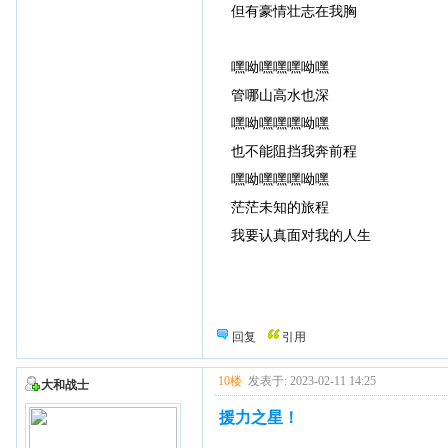
但有豪情壮志在我胸
嘿呦嘿嘿嘿呦嘿
管哪山高水也深
嘿呦嘿嘿嘿呦嘿
也不能阻挡我奔前程
嘿呦嘿嘿嘿呦嘿
茫茫未知的旅程
我要认真面对我的人生
回复
引用
10楼
发表于: 2023-02-11 14:25
大和战士
援力之星！