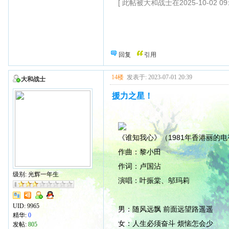
[ 此帖被大和战士在2025-10-02 09
回复
引用
14楼
发表于: 2023-07-01 20:39
大和战士
援力之星！
《谁知我心》（1981年香港丽的
作曲：黎小田
作词：卢国沾
级别: 光辉一年生
演唱：叶振棠、邬玛莉
UID:
9965
男：随风远飘 前面远望路遥遥
精华:
0
女：人生必须奋斗 烦恼怎会少
发帖:
805