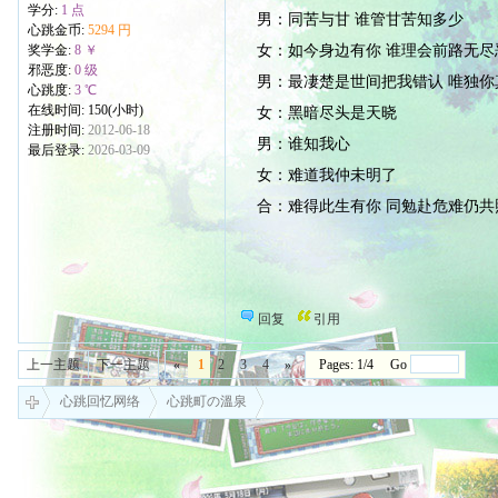
学分:
1 点
男：同苦与甘 谁管甘苦知多少
心跳金币:
5294 円
女：如今身边有你 谁理会前路无尽
奖学金:
8 ￥
邪恶度:
0 级
男：最凄楚是世间把我错认 唯独你
心跳度:
3 ℃
在线时间: 150(小时)
女：黑暗尽头是天晓
注册时间:
2012-06-18
男：谁知我心
最后登录:
2026-03-09
女：难道我仲未明了
合：难得此生有你 同勉赴危难仍共
回复
引用
上一主题
下一主题
«
1
2
3
4
»
Pages: 1/4 Go
心跳回忆网络
心跳町の溫泉