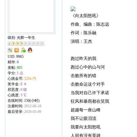
《向太阳怒吼》
作曲、编曲：陈志远
作词：陈乐融
级别: 光辉一年生
演唱：王杰
UID:
9965
跑过昨天的我
精华:
0
跑过心中的山与河
发帖:
805
学分:
1 点
击败所有的错
心跳金币:
5294 円
击败命运这个对手
奖学金:
8 ￥
邪恶度:
0 级
当我对自己许下承诺
心跳度:
3 ℃
在线时间: 150(小时)
狂风和暴雨都在笑我
注册时间:
2012-06-18
超越每一座山峰
最后登录:
2026-03-09
我不让眼泪流
我要向太阳怒吼
人间有没有英雄