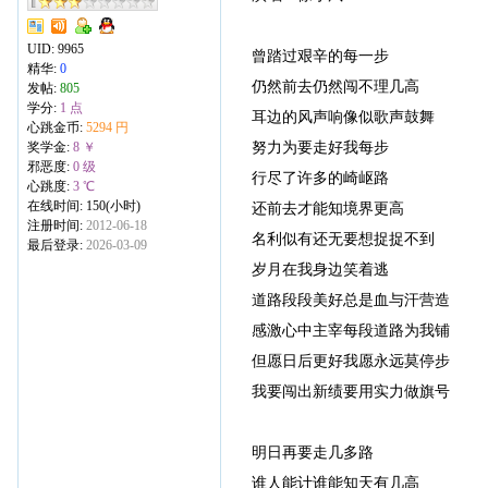
UID:
9965
曾踏过艰辛的每一步
精华:
0
仍然前去仍然闯不理几高
发帖:
805
学分:
1 点
耳边的风声响像似歌声鼓舞
心跳金币:
5294 円
努力为要走好我每步
奖学金:
8 ￥
邪恶度:
0 级
行尽了许多的崎岖路
心跳度:
3 ℃
在线时间: 150(小时)
还前去才能知境界更高
注册时间:
2012-06-18
名利似有还无要想捉捉不到
最后登录:
2026-03-09
岁月在我身边笑着逃
道路段段美好总是血与汗营造
感激心中主宰每段道路为我铺
但愿日后更好我愿永远莫停步
我要闯出新绩要用实力做旗号
明日再要走几多路
谁人能计谁能知天有几高