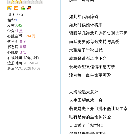
UID:
9965
如此年代满障碍
精华:
0
如此时候预计将来
发帖:
805
学分:
1 点
骤眼望几许悲几许得失逝去不再
心跳金币:
5294 円
而我更要你每分支持与真爱
奖学金:
8 ￥
邪恶度:
0 级
天望透了千秋世代
心跳度:
3 ℃
在线时间: 150(小时)
就算是谁渐老也下台
注册时间:
2012-06-18
爱与希望又偏偏不息万载
最后登录:
2026-03-09
流向每一点生命更可爱
人海能遇太意外
人生回望像戏一台
若要是走不开且抛不低让我主宰
唯有是你的生命你的爱
天望透了千秋世代
就算是谁渐老也下台