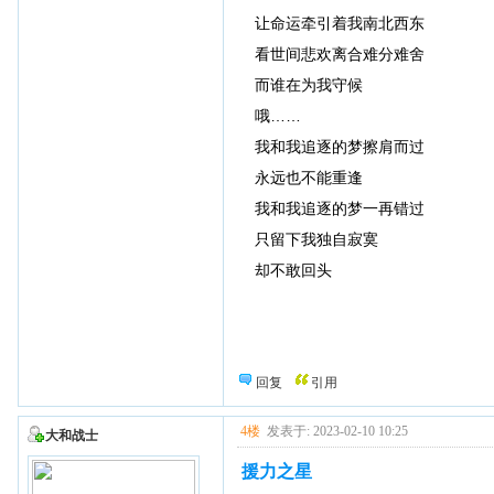
让命运牵引着我南北西东
看世间悲欢离合难分难舍
而谁在为我守候
哦……
我和我追逐的梦擦肩而过
永远也不能重逢
我和我追逐的梦一再错过
只留下我独自寂寞
却不敢回头
回复
引用
4楼
发表于: 2023-02-10 10:25
大和战士
援力之星