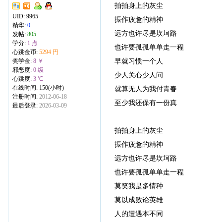
拍拍身上的灰尘
UID:
9965
振作疲惫的精神
精华:
0
远方也许尽是坎坷路
发帖:
805
学分:
1 点
也许要孤孤单单走一程
心跳金币:
5294 円
早就习惯一个人
奖学金:
8 ￥
邪恶度:
0 级
少人关心少人问
心跳度:
3 ℃
在线时间: 150(小时)
就算无人为我付青春
注册时间:
2012-06-18
至少我还保有一份真
最后登录:
2026-03-09
拍拍身上的灰尘
振作疲惫的精神
远方也许尽是坎坷路
也许要孤孤单单走一程
莫笑我是多情种
莫以成败论英雄
人的遭遇本不同