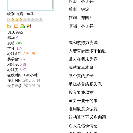
作曲：林子祥
编曲：钟定一
级别: 光辉一年生
作词：郑国江
演唱：林子祥
UID:
9965
精华:
0
成和败努力尝试
发帖:
805
学分:
1 点
人若有志应该不怕迟
心跳金币:
5294 円
谁人在我未为意
奖学金:
8 ￥
邪恶度:
0 级
成就靠真本事
心跳度:
3 ℃
在线时间: 150(小时)
做个真的汉子
注册时间:
2012-06-18
承担起苦痛跟失意
最后登录:
2026-03-09
投入要我愿意
全力干要干的事
谁用敌意扮诚意
行动算了不必多砌词
迷人是这份情意