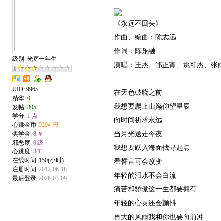
《永远不回头》
作曲、编曲：陈志远
作词：陈乐融
级别: 光辉一年生
演唱：王杰、邰正宵、姚可杰、张
UID:
9965
在天色破晓之前
精华:
0
我想要爬上山巅仰望星辰
发帖:
805
学分:
1 点
向时间祈求永远
心跳金币:
5294 円
当月光送走今夜
奖学金:
8 ￥
邪恶度:
0 级
我想要跃入海面找寻起点
心跳度:
3 ℃
在线时间: 150(小时)
看誓言可会改变
注册时间:
2012-06-18
年轻的泪水不会白流
最后登录:
2026-03-09
痛苦和骄傲这一生都要拥有
年轻的心灵还会颤抖
再大的风雨我和你也要向前冲