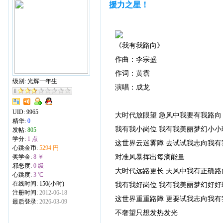
援力之星！
《我有我路向》
作曲：李宗盛
作词：黄霑
级别: 光辉一年生
演唱：成龙
UID:
9965
大时代放眼望 急风中我要有我路向
精华:
0
我有我小岗位 我有我美丽梦幻小小
发帖:
805
学分:
1 点
这世界云迷雾障 去试试我志向我有
心跳金币:
5294 円
对准风暴挥出每滴能量
奖学金:
8 ￥
邪恶度:
0 级
大时代远路更长 天风中我有正确路
心跳度:
3 ℃
在线时间: 150(小时)
我有我好岗位 我有我美丽梦幻好好
注册时间:
2012-06-18
这世界重重路障 更要试我志向我有
最后登录:
2026-03-09
不奢望只想发热发光