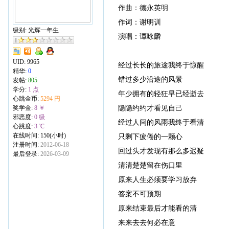
作曲：德永英明
作词：谢明训
级别: 光辉一年生
演唱：谭咏麟
UID:
9965
经过长长的旅途我终于惊醒
精华:
0
错过多少沿途的风景
发帖:
805
学分:
1 点
年少拥有的轻狂早已经逝去
心跳金币:
5294 円
隐隐约约才看见自己
奖学金:
8 ￥
邪恶度:
0 级
经过人间的风雨我终于看清
心跳度:
3 ℃
在线时间: 150(小时)
只剩下疲倦的一颗心
注册时间:
2012-06-18
回过头才发现有那么多迟疑
最后登录:
2026-03-09
清清楚楚留在伤口里
原来人生必须要学习放弃
答案不可预期
原来结束最后才能看的清
来来去去何必在意