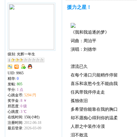
援力之星！
《我和我追逐的梦》
词曲：周治平
演唱：刘德华
级别: 光辉一年生
漂流已久
UID:
9965
在每个港口只能稍作停留
精华:
0
喜乐和哀愁今生不能由我
发帖:
805
学分:
1 点
任风带我停停走走
心跳金币:
5294 円
孤独依旧
奖学金:
8 ￥
邪恶度:
0 级
多希望你能靠在我的胸口
心跳度:
3 ℃
在线时间: 150(小时)
却不愿痴心得到你的温柔
注册时间:
2012-06-18
人群之中装作冷漠
最后登录:
2026-03-09
泪不敢流