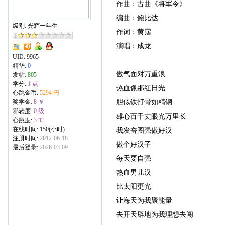
作曲：古曲《将军令》
编曲：鲍比达
级别: 光辉一年生
作词：黄霑
演唱：成龙
UID:
9965
精华:
0
傲气面对万重浪
发帖:
805
学分:
1 点
热血像那红日光
心跳金币:
5294 円
胆似铁打骨如精钢
奖学金:
8 ￥
邪恶度:
0 级
雄心百千丈眼光万里长
心跳度:
3 ℃
在线时间: 150(小时)
我发奋图强做好汉
注册时间:
2012-06-18
做个好汉子
最后登录:
2026-03-09
每天要自强
热血男儿汉
比太阳更光
让海天为我聚能量
去开天辟地为我理想去闯