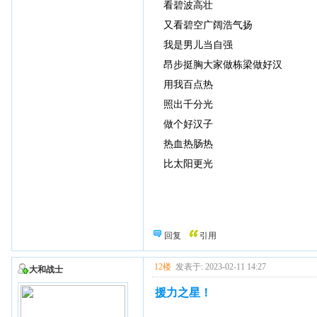
看碧波高壮
又看碧空广阔浩气扬
我是男儿当自强
昂步挺胸大家做栋梁做好汉
用我百点热
照出千分光
做个好汉子
热血热肠热
比太阳更光
回复
引用
12楼
发表于: 2023-02-11 14:27
大和战士
援力之星！