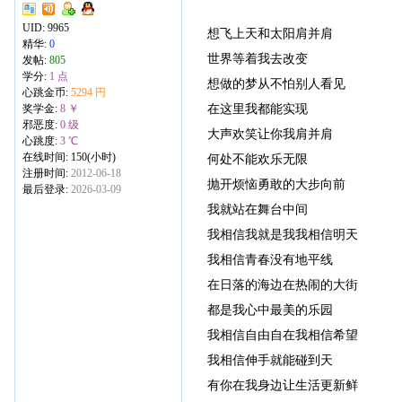
UID:
9965
想飞上天和太阳肩并肩
精华:
0
世界等着我去改变
发帖:
805
学分:
1 点
想做的梦从不怕别人看见
心跳金币:
5294 円
在这里我都能实现
奖学金:
8 ￥
邪恶度:
0 级
大声欢笑让你我肩并肩
心跳度:
3 ℃
在线时间: 150(小时)
何处不能欢乐无限
注册时间:
2012-06-18
抛开烦恼勇敢的大步向前
最后登录:
2026-03-09
我就站在舞台中间
我相信我就是我我相信明天
我相信青春没有地平线
在日落的海边在热闹的大街
都是我心中最美的乐园
我相信自由自在我相信希望
我相信伸手就能碰到天
有你在我身边让生活更新鲜