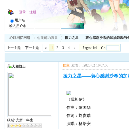
登录
注册
用户名
心跳回忆网络
心跳町の溫泉
援力之星——衷心感谢沙希的加油鼓励与
上一主题
下一主题
«
1
2
3
4
»
Pages: 1/4 Go
楼主
发表于: 2023-02-10 07:58
大和战士
援力之星——衷心感谢沙希的加
《我相信》
作曲：陈国华
作词：刘虞瑞
级别: 光辉一年生
演唱：杨培安