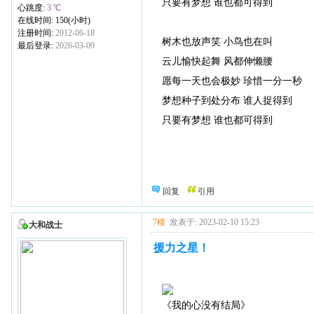
只要有梦想 谁也都可得到
心跳度:
3 ℃
在线时间: 150(小时)
注册时间:
2012-06-18
树木也放声笑 小鸟也在叫
最后登录:
2026-03-09
云儿愉快起舞 风都伸懒腰
愿每一天也会极妙 珍惜一分一秒
梦想种子到处分布 谁人捉得到
只要有梦想 谁也都可得到
回复
引用
7楼
发表于: 2023-02-10 15:23
大和战士
援力之星！
《我的心没有结局》