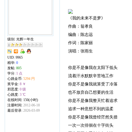
《我的未来不是梦》
作曲：翁孝良
编曲：陈志远
级别: 光辉一年生
作词：陈家丽
演唱：张雨生
UID:
9965
精华:
0
你是不是像我在太阳下低头
发帖:
805
学分:
1 点
流着汗水默默辛苦地工作
心跳金币:
5294 円
你是不是像我就算受了冷落
奖学金:
8 ￥
邪恶度:
0 级
也不放弃自己想要的生活
心跳度:
3 ℃
在线时间: 150(小时)
你是不是像我整天忙着追求
注册时间:
2012-06-18
追求一种意想不到的温柔
最后登录:
2026-03-09
你是不是像我曾经茫然失措
一次一次徘徊在十字街头