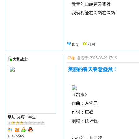
青青的山岭穿云霄呀
我俩相爱在高岗在高岗
回复
引用
23楼
发表于: 2025-08-29 17:16
大和战士
美丽的春天春意盎然！
《踏浪》
作曲：左宏元
作词：庄奴
级别: 光辉一年生
演唱：徐怀钰
UID:
9965
小小的一片云呀