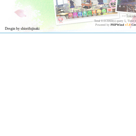
>>Tokim
Total 0.013060(s) query 5, Time 
Powered by
PHPWind
v7.0
Cer
Desgin by shiorifujisaki