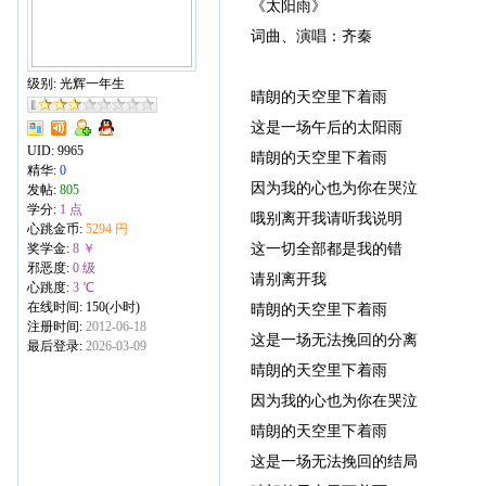
《太阳雨》
词曲、演唱：齐秦
级别: 光辉一年生
晴朗的天空里下着雨
这是一场午后的太阳雨
UID:
9965
晴朗的天空里下着雨
精华:
0
因为我的心也为你在哭泣
发帖:
805
学分:
1 点
哦别离开我请听我说明
心跳金币:
5294 円
这一切全部都是我的错
奖学金:
8 ￥
邪恶度:
0 级
请别离开我
心跳度:
3 ℃
在线时间: 150(小时)
晴朗的天空里下着雨
注册时间:
2012-06-18
这是一场无法挽回的分离
最后登录:
2026-03-09
晴朗的天空里下着雨
因为我的心也为你在哭泣
晴朗的天空里下着雨
这是一场无法挽回的结局