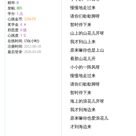
精华:
0
慢慢地走过来
发帖:
805
学分:
1 点
请你们歇歇脚呀
心跳金币:
5294 円
暂时停下来
奖学金:
8 ￥
邪恶度:
0 级
山上的山花儿开呀
心跳度:
3 ℃
在线时间: 150(小时)
我才到山上来
注册时间:
2012-06-18
原来嘛你也是上山
最后登录:
2026-03-09
看那山花儿开
小小的一阵风呀
慢慢地走过来
请你们歇歇脚呀
暂时停下来
海上的浪花儿开呀
我才到海边来
原来嘛你也爱浪花儿
才到海边来