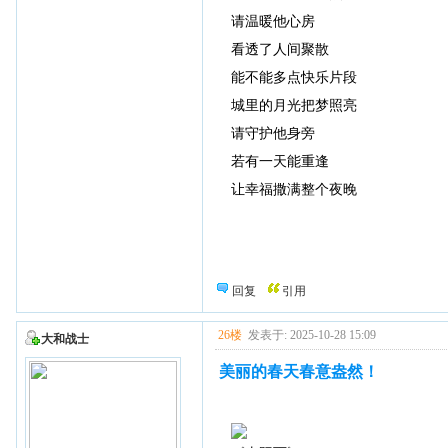
请温暖他心房
看透了人间聚散
能不能多点快乐片段
城里的月光把梦照亮
请守护他身旁
若有一天能重逢
让幸福撒满整个夜晚
回复
引用
26楼
发表于: 2025-10-28 15:09
大和战士
美丽的春天春意盎然！