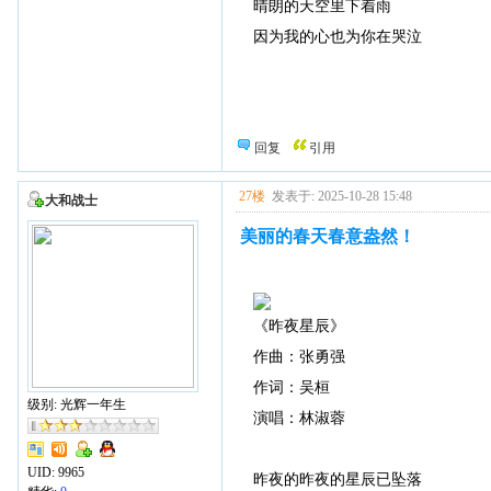
晴朗的天空里下着雨
因为我的心也为你在哭泣
回复
引用
27楼
发表于: 2025-10-28 15:48
大和战士
美丽的春天春意盎然！
《昨夜星辰》
作曲：张勇强
作词：吴桓
级别: 光辉一年生
演唱：林淑蓉
UID:
9965
昨夜的昨夜的星辰已坠落