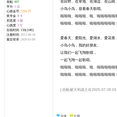
在田野、在草地、在湖边、在山岗
发帖:
805
学分:
1 点
小鸟小鸟，迎着春天歌唱。
心跳金币:
5294 円
啦啦啦、啦啦啦、啦、啦啦啦啦啦
奖学金:
8 ￥
邪恶度:
0 级
啦啦啦、啦啦啦、啦啦啦啦啦啦啦
心跳度:
3 ℃
在线时间: 150(小时)
注册时间:
2012-06-18
爱春天、爱阳光、爱湖水、爱花香
最后登录:
2026-03-09
小鸟小鸟，我的好朋友。
让我们一起飞翔歌唱，
一起飞翔一起歌唱。
啦啦啦、啦啦啦、啦、啦啦啦啦啦
啦啦啦、啦啦啦、啦啦啦啦啦啦啦
[ 此帖被大和战士在2025-07-28 03
回复
引用