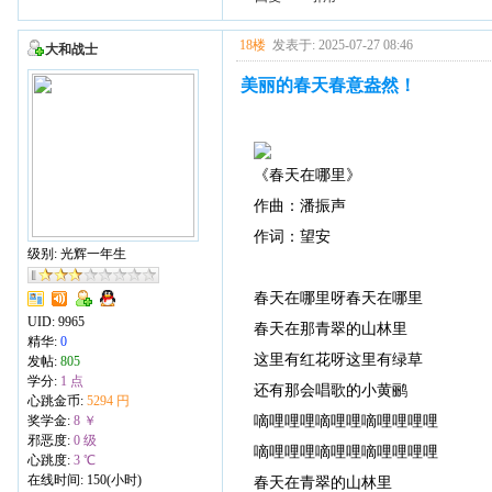
18楼
发表于: 2025-07-27 08:46
大和战士
美丽的春天春意盎然！
《春天在哪里》
作曲：潘振声
作词：望安
级别: 光辉一年生
春天在哪里呀春天在哪里
UID:
9965
春天在那青翠的山林里
精华:
0
这里有红花呀这里有绿草
发帖:
805
学分:
1 点
还有那会唱歌的小黄鹂
心跳金币:
5294 円
嘀哩哩哩嘀哩哩嘀哩哩哩哩
奖学金:
8 ￥
邪恶度:
0 级
嘀哩哩哩嘀哩哩嘀哩哩哩哩
心跳度:
3 ℃
在线时间: 150(小时)
春天在青翠的山林里