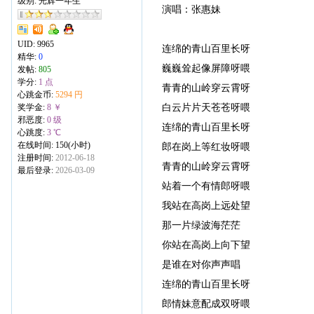
级别: 光辉一年生
演唱：张惠妹
UID:
9965
连绵的青山百里长呀
精华:
0
巍巍耸起像屏障呀喂
发帖:
805
学分:
1 点
青青的山岭穿云霄呀
心跳金币:
5294 円
白云片片天苍苍呀喂
奖学金:
8 ￥
邪恶度:
0 级
连绵的青山百里长呀
心跳度:
3 ℃
在线时间: 150(小时)
郎在岗上等红妆呀喂
注册时间:
2012-06-18
青青的山岭穿云霄呀
最后登录:
2026-03-09
站着一个有情郎呀喂
我站在高岗上远处望
那一片绿波海茫茫
你站在高岗上向下望
是谁在对你声声唱
连绵的青山百里长呀
郎情妹意配成双呀喂