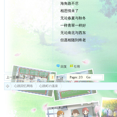
海角路不尽
相思情未了
无论春夏与秋冬
一样青翠一样好
无论南北与西东
但愿相随到终老
回复
引用
上一主题
下一主题
«
1
2
3
»
Pages: 2/3 Go
心跳回忆网络
心跳町の溫泉