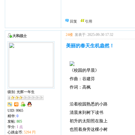
回复
引用
24楼
发表于: 2025-09-30 17:32
大和战士
美丽的春天生机盎然！
《校园的早晨》
作曲：谷建芬
作词：高枫
级别: 光辉一年生
沿着校园熟悉的小路
UID:
9965
清晨来到树下读书
精华:
0
初升的太阳照在脸上
发帖:
805
学分:
1 点
也照着身旁这棵小树
心跳金币:
5294 円