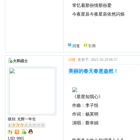
常忆着那份情那份爱
今夜星辰今夜星辰依然闪烁
回复
引用
28楼
发表于: 2025-10-29 06:57
大和战士
美丽的春天春意盎然！
《星星知我心》
作曲：李子恒
作词：杨英明
级别: 光辉一年生
演唱：蔡幸娟
UID:
9965