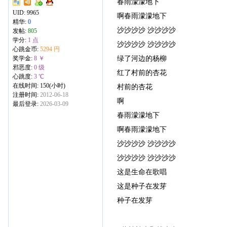
春雨濛濛地下
UID:
9965
啊春雨濛濛地下
精华:
0
沙沙沙沙 沙沙沙沙
发帖:
805
学分:
1 点
沙沙沙沙 沙沙沙沙
心跳金币:
5294 円
绿了河边的杨柳
奖学金:
8 ￥
邪恶度:
0 级
红了村前的杏花
心跳度:
3 ℃
在线时间: 150(小时)
村前的杏花
注册时间:
2012-06-18
啊
最后登录:
2026-03-09
春雨濛濛地下
啊春雨濛濛地下
沙沙沙沙 沙沙沙沙
沙沙沙沙 沙沙沙沙
这是生命在歌唱
这是种子在发芽
种子在发芽