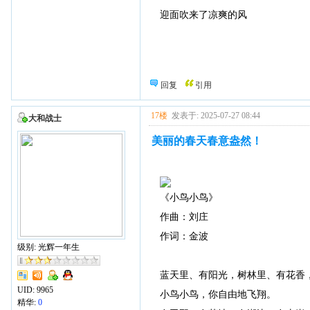
迎面吹来了凉爽的风
回复
引用
17楼
发表于: 2025-07-27 08:44
大和战士
美丽的春天春意盎然！
《小鸟小鸟》
作曲：刘庄
作词：金波
级别: 光辉一年生
蓝天里、有阳光，树林里、有花香
UID:
9965
小鸟小鸟，你自由地飞翔。
精华:
0