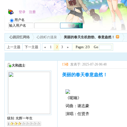
登录
注册
用户名
心跳回忆网络
心跳町の溫泉
美丽的春天生机勃勃、春意盎然！
上一主题
下一主题
«
1
2
3
»
Pages: 2/3 Go
15楼
发表于: 2025-07-26 06:48
大和战士
美丽的春天春意盎然！
《呢喃》
词曲：谢志豪
演唱：任贤齐
级别: 光辉一年生