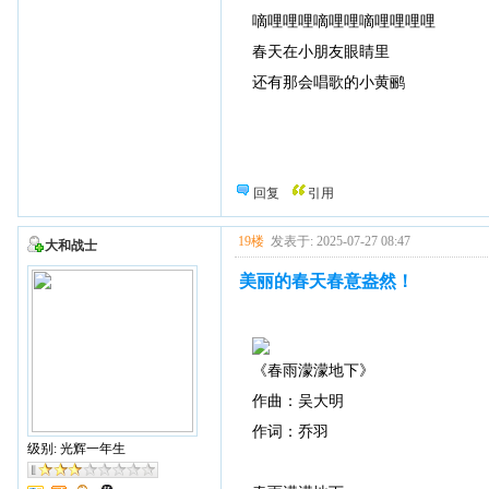
嘀哩哩哩嘀哩哩嘀哩哩哩哩
春天在小朋友眼睛里
还有那会唱歌的小黄鹂
回复
引用
19楼
发表于: 2025-07-27 08:47
大和战士
美丽的春天春意盎然！
《春雨濛濛地下》
作曲：吴大明
作词：乔羽
级别: 光辉一年生