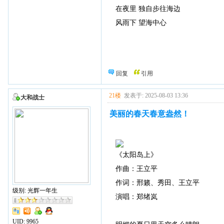
在夜里 独自步往海边
风雨下 望海中心
回复
引用
21楼
发表于: 2025-08-03 13:36
大和战士
美丽的春天春意盎然！
《太阳岛上》
作曲：王立平
作词：邢籁、秀田、王立平
级别: 光辉一年生
演唱：郑绪岚
UID:
9965