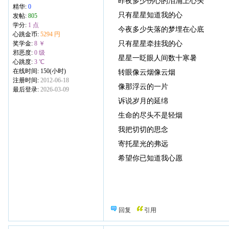
昨夜多少伤心的泪涌上心头
精华:
0
只有星星知道我的心
发帖:
805
学分:
1 点
今夜多少失落的梦埋在心底
心跳金币:
5294 円
只有星星牵挂我的心
奖学金:
8 ￥
邪恶度:
0 级
星星一眨眼人间数十寒暑
心跳度:
3 ℃
在线时间: 150(小时)
转眼像云烟像云烟
注册时间:
2012-06-18
像那浮云的一片
最后登录:
2026-03-09
诉说岁月的延绵
生命的尽头不是轻烟
我把切切的思念
寄托星光的弗远
希望你已知道我心愿
回复
引用