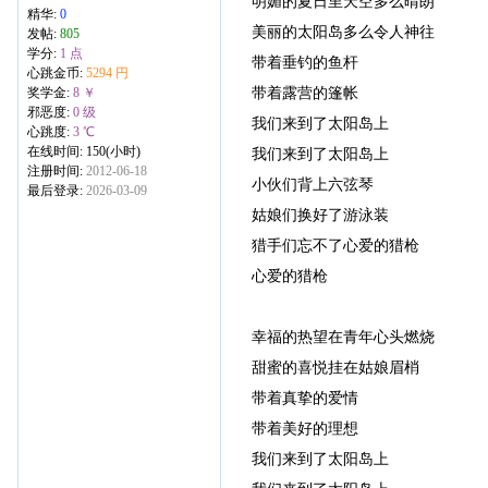
明媚的夏日里天空多么晴朗
精华:
0
美丽的太阳岛多么令人神往
发帖:
805
学分:
1 点
带着垂钓的鱼杆
心跳金币:
5294 円
带着露营的篷帐
奖学金:
8 ￥
邪恶度:
0 级
我们来到了太阳岛上
心跳度:
3 ℃
在线时间: 150(小时)
我们来到了太阳岛上
注册时间:
2012-06-18
小伙们背上六弦琴
最后登录:
2026-03-09
姑娘们换好了游泳装
猎手们忘不了心爱的猎枪
心爱的猎枪
幸福的热望在青年心头燃烧
甜蜜的喜悦挂在姑娘眉梢
带着真挚的爱情
带着美好的理想
我们来到了太阳岛上