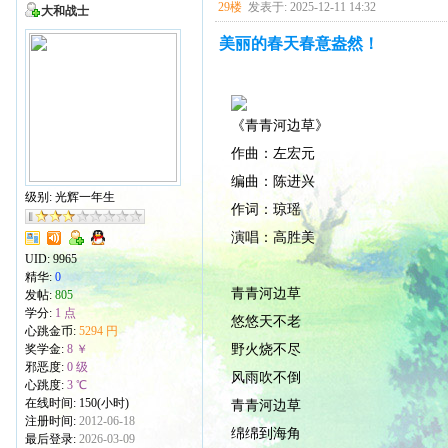
29楼
发表于: 2025-12-11 14:32
大和战士
美丽的春天春意盎然！
《青青河边草》
作曲：左宏元
编曲：陈进兴
级别: 光辉一年生
作词：琼瑶
演唱：高胜美
UID:
9965
精华:
0
青青河边草
发帖:
805
学分:
1 点
悠悠天不老
心跳金币:
5294 円
野火烧不尽
奖学金:
8 ￥
邪恶度:
0 级
风雨吹不倒
心跳度:
3 ℃
在线时间: 150(小时)
青青河边草
注册时间:
2012-06-18
绵绵到海角
最后登录:
2026-03-09