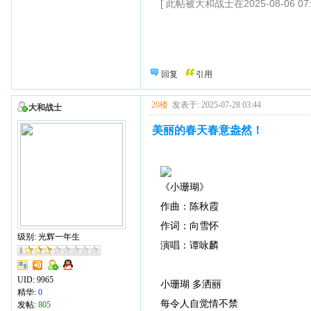
[ 此帖被大和战士在2025-08-06 07
回复
引用
20楼
发表于: 2025-07-28 03:44
大和战士
美丽的春天春意盎然！
《小珊瑚》
作曲：陈秋霞
作词：向雪怀
级别: 光辉一年生
演唱：谭咏麟
UID:
9965
小珊瑚 多洒丽
精华:
0
每令人自觉情不禁
发帖:
805