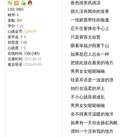
夜色很美风很凉
UID:
9965
很久没有闻你的发香
精华:
0
一张娇羞带怯的脸庞
发帖:
805
学分:
1 点
忍不住要捧在手心上
心跳金币:
5294 円
只是黄昏太短暂
奖学金:
8 ￥
邪恶度:
0 级
眼看幸福夕阳要下山
心跳度:
3 ℃
在线时间: 150(小时)
如果是恋人总会一样
注册时间:
2012-06-18
把彼此放在最美的地方
最后登录:
2026-03-09
男男女女呢呢喃喃
轻柔耳语是一波波的浪
拍打在温柔的岸上
不小心就容易迷乱
男男女女呢呢喃喃
舍不得离开温暖的海洋
如果有一天你会扬起风帆
漂到一个没有我的地方