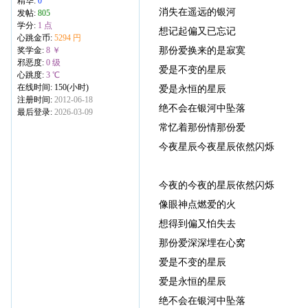
精华:
0
消失在遥远的银河
发帖:
805
学分:
1 点
想记起偏又已忘记
心跳金币:
5294 円
那份爱换来的是寂寞
奖学金:
8 ￥
邪恶度:
0 级
爱是不变的星辰
心跳度:
3 ℃
在线时间: 150(小时)
爱是永恒的星辰
注册时间:
2012-06-18
绝不会在银河中坠落
最后登录:
2026-03-09
常忆着那份情那份爱
今夜星辰今夜星辰依然闪烁
今夜的今夜的星辰依然闪烁
像眼神点燃爱的火
想得到偏又怕失去
那份爱深深埋在心窝
爱是不变的星辰
爱是永恒的星辰
绝不会在银河中坠落