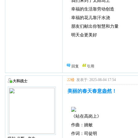
我们来到了太阳岛上
幸福的生活靠劳动创造
幸福的花儿靠汗水浇
朋友们献出你智慧和力量
明天会更美好
回复
引用
22楼
发表于: 2025-08-04 17:54
大和战士
美丽的春天春意盎然！
《站在高岗上》
作曲：姚敏
作词：司徒明