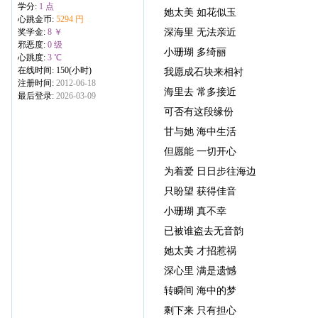
学分:
1 点
她太美 如花似玉
心跳金币:
5294 円
深海里 无法亲近
奖学金:
8 ￥
邪恶度:
0 级
小珊瑚 多绮丽
心跳度:
3 ℃
在线时间: 150(小时)
我愿成石块来相衬
注册时间:
2012-06-18
海里去 常多接近
最后登录:
2026-03-09
可否有这段缘份
甘与她 海中生活
但愿能 一切开心
为着爱 日日步往海边
只盼望 获得佳音
小珊瑚 真不幸
已被谁盗去无音韵
她太美 才招惹祸
深心里 满是遗憾
转瞬间 海中的梦
剩下来 只有担心