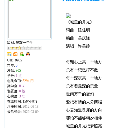
《城里的月光》
词曲：陈佳明
编曲：吴庆隆
级别: 光辉一年生
演唱：许美静
UID:
9965
每颗心上某一个地方
精华:
0
总有个记忆挥不散
发帖:
805
学分:
1 点
每个深夜某一个地方
心跳金币:
5294 円
总有着最深的思量
奖学金:
8 ￥
邪恶度:
0 级
世间万千的变幻
心跳度:
3 ℃
在线时间: 150(小时)
爱把有情的人分两端
注册时间:
2012-06-18
心若知道灵犀的方向
最后登录:
2026-03-09
哪怕不能够朝夕相伴
城里的月光把梦照亮