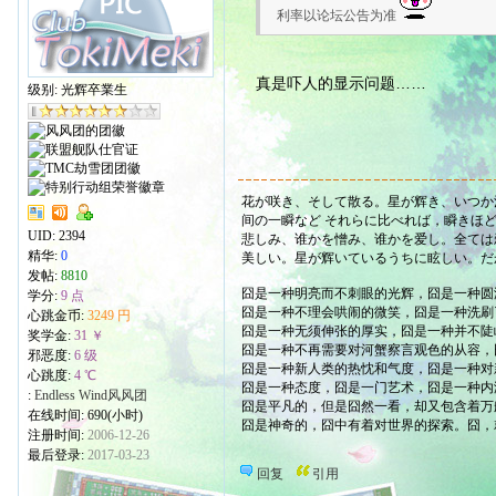
利率以论坛公告为准
真是吓人的显示问题……
级别: 光辉卒業生
花が咲き、そして散る。星が辉き、いつか
间の一瞬など それらに比べれば，瞬きほ
UID:
2394
悲しみ、谁かを憎み、谁かを爱し。全ては
精华:
0
美しい。星が辉いているうちに眩しい。だ
发帖:
8810
囧是一种明亮而不刺眼的光辉，囧是一种圆
学分:
9 点
囧是一种不理会哄闹的微笑，囧是一种洗刷
心跳金币:
3249 円
囧是一种无须伸张的厚实，囧是一种并不陡
奖学金:
31 ￥
囧是一种不再需要对河蟹察言观色的从容，
邪恶度:
6 级
囧是一种新人类的热忱和气度，囧是一种对
心跳度:
4 ℃
囧是一种态度，囧是一门艺术，囧是一种内
:
Endless Wind风风团
囧是平凡的，但是囧然一看，却又包含着万
在线时间: 690(小时)
囧是神奇的，囧中有着对世界的探索。囧，
注册时间:
2006-12-26
最后登录:
2017-03-23
回复
引用