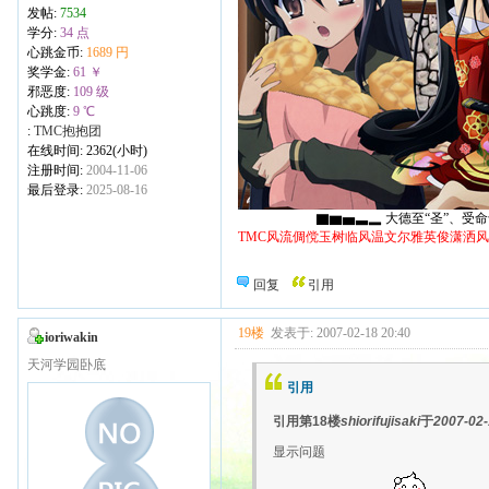
发帖:
7534
学分:
34 点
心跳金币:
1689 円
奖学金:
61 ￥
邪恶度:
109 级
心跳度:
9 ℃
:
TMC抱抱团
在线时间: 2362(小时)
注册时间:
2004-11-06
最后登录:
2025-08-16
▇▆▅▃▂ 大德至“圣”、受命于“天
TMC风流倜傥玉树临风温文尔雅英俊潇洒
回复
引用
19楼
发表于: 2007-02-18 20:40
ioriwakin
天河学园卧底
引用
引用第18楼
shiorifujisaki
于
2007-02-
显示问题