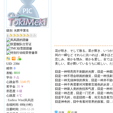
级别: 光辉卒業生
花が咲き、そして散る。星が辉き、いつか
间の一瞬など それらに比べれば，瞬きほ
悲しみ、谁かを憎み、谁かを爱し。全ては
美しい。星が辉いているうちに眩しい。だ
UID:
2394
精华:
0
囧是一种明亮而不刺眼的光辉，囧是一种圆
发帖:
8810
囧是一种不理会哄闹的微笑，囧是一种洗刷
学分:
9 点
囧是一种无须伸张的厚实，囧是一种并不陡
心跳金币:
3249 円
囧是一种不再需要对河蟹察言观色的从容，
奖学金:
31 ￥
囧是一种新人类的热忱和气度，囧是一种对
邪恶度:
6 级
囧是一种态度，囧是一门艺术，囧是一种内
心跳度:
4 ℃
囧是平凡的，但是囧然一看，却又包含着万
:
Endless Wind风风团
囧是神奇的，囧中有着对世界的探索。囧，
在线时间: 690(小时)
注册时间:
2006-12-26
回复
引用