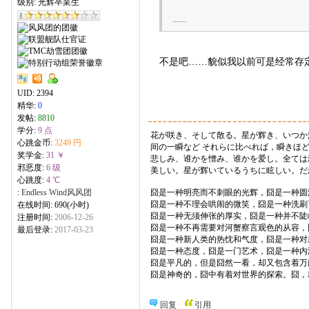
级别: 光辉卒業生
.......
不是吧……貌似我以前可是经常存
UID:
2394
精华:
0
发帖:
8810
学分:
9 点
花が咲き、そして散る。星が辉き、いつか
心跳金币:
3249 円
间の一瞬など それらに比べれば，瞬きほ
奖学金:
31 ￥
悲しみ、谁かを憎み、谁かを爱し。全ては
邪恶度:
6 级
美しい。星が辉いているうちに眩しい。だ
心跳度:
4 ℃
:
Endless Wind风风团
囧是一种明亮而不刺眼的光辉，囧是一种圆
囧是一种不理会哄闹的微笑，囧是一种洗刷
在线时间: 690(小时)
囧是一种无须伸张的厚实，囧是一种并不陡
注册时间:
2006-12-26
囧是一种不再需要对河蟹察言观色的从容，
最后登录:
2017-03-23
囧是一种新人类的热忱和气度，囧是一种对
囧是一种态度，囧是一门艺术，囧是一种内
囧是平凡的，但是囧然一看，却又包含着万
囧是神奇的，囧中有着对世界的探索。囧，
回复
引用