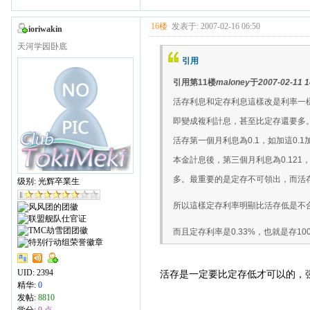
16楼
发表于: 2007-02-16 06:50
ioriwakin
天河学园卧底
引用
引用第11楼
maloney
于
2007-02-11 1
活存利息和定存利息這樣改是利率一
即變成複利計息，甚至比定存還要多
活存第一個月利息為0.1，如加這0.1
本金計息後，第三個月利息為0.121，三
多。最重要的是定存不可領出，而活
级别: 光辉卒業生
所以這樣定存利率明顯比活存低是不
而且定存利率是0.33%，也就是存10
UID:
2394
活存是一定要比定存低才可以的，
精华:
0
发帖:
8810