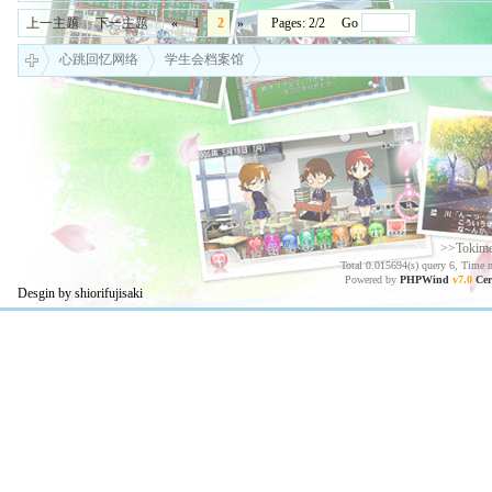
上一主题
下一主题
«
1
2
»
Pages: 2/2 Go
心跳回忆网络
学生会档案馆
>>Tokim
Total 0.015694(s) query 6, Time 
Powered by
PHPWind
v7.0
Cer
Desgin by shiorifujisaki