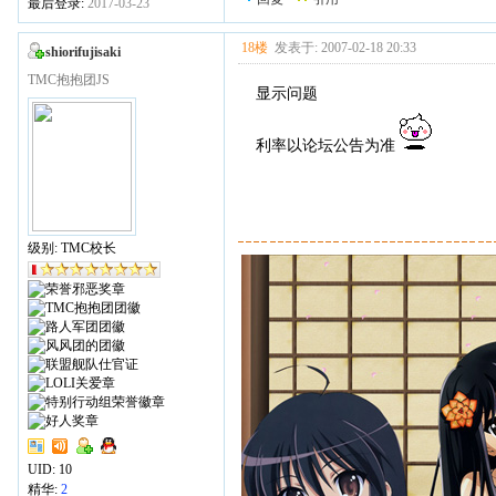
最后登录:
2017-03-23
18楼
发表于: 2007-02-18 20:33
shiorifujisaki
TMC抱抱团JS
显示问题
利率以论坛公告为准
级别: TMC校长
UID:
10
精华:
2