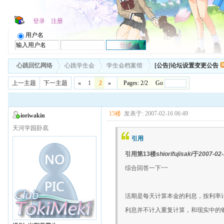
登录
注册
用户名
心跳回忆网络
心跳学生会
学生会档案馆
[公告]论坛设置变更公告
上一主题
下一主题
«
1
2
»
Pages: 2/2 Go
15楼
发表于: 2007-02-16 06:49
ioriwakin
天河学园卧底
引用
引用第13楼
shiorifujisaki
于
2007-02-
综合回答一下~~
活期是每天计算本金的利息，按利率
利息并不计入重复计算，和现实中的