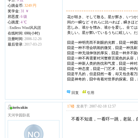
学分:
9 点
心跳金币:
3249 円
奖学金:
31 ￥
邪恶度:
6 级
花が咲き、そして散る。星が辉き、いつか
心跳度:
4 ℃
间の一瞬など それらに比べれば，瞬きほ
悲しみ、谁かを憎み、谁かを爱し。全ては
:
Endless Wind风风团
美しい。星が辉いているうちに眩しい。だ
在线时间: 690(小时)
注册时间:
2006-12-26
囧是一种明亮而不刺眼的光辉，囧是一种圆
最后登录:
2017-03-23
囧是一种不理会哄闹的微笑，囧是一种洗刷
囧是一种无须伸张的厚实，囧是一种并不陡
囧是一种不再需要对河蟹察言观色的从容，
囧是一种新人类的热忱和气度，囧是一种对
囧是一种态度，囧是一门艺术，囧是一种内
囧是平凡的，但是囧然一看，却又包含着万
囧是神奇的，囧中有着对世界的探索。囧，
回复
引用
17楼
发表于: 2007-02-18 12:57
ioriwakin
天河学园卧底
不看不知道，一看吓一跳，老鼠，