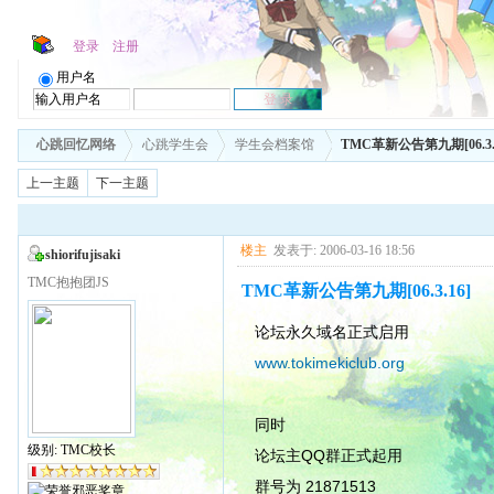
登录
注册
用户名
心跳回忆网络
心跳学生会
学生会档案馆
TMC革新公告第九期[06.3.
上一主题
下一主题
楼主
发表于: 2006-03-16 18:56
shiorifujisaki
TMC抱抱团JS
TMC革新公告第九期[06.3.16]
论坛永久域名正式启用
www.tokimekiclub.org
同时
级别: TMC校长
论坛主QQ群正式起用
群号为 21871513