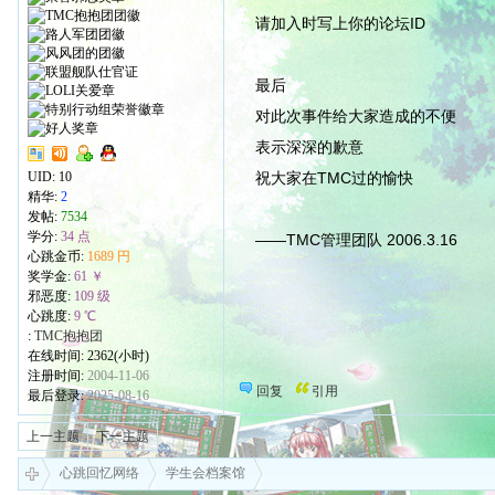
请加入时写上你的论坛ID
最后
对此次事件给大家造成的不便
表示深深的歉意
UID:
10
祝大家在TMC过的愉快
精华:
2
发帖:
7534
学分:
34 点
——TMC管理团队 2006.3.16
心跳金币:
1689 円
奖学金:
61 ￥
邪恶度:
109 级
心跳度:
9 ℃
:
TMC抱抱团
在线时间: 2362(小时)
注册时间:
2004-11-06
回复
引用
最后登录:
2025-08-16
上一主题
下一主题
心跳回忆网络
学生会档案馆