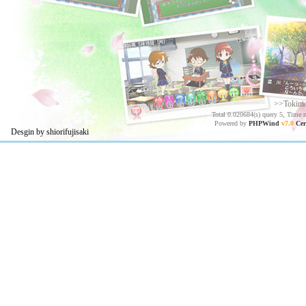
>>Tokim
Total 0.020684(s) query 5, Time 
Powered by
PHPWind
v7.0
Cer
Desgin by shiorifujisaki