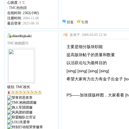
心跳度:
9 ℃
:
TMC抱抱团
在线时间: 2362(小时)
注册时间:
2004-11-06
回复
引用
最后登录:
2025-08-16
2楼
发表于: 2006-03-05 22:36
shiorifujisaki
TMC抱抱团JS
主要是细分版块职能
提高版块帖子的质量和数量
以活跃论坛为最终目的
[sing] [sing] [sing] [sing]
希望大家有力出力有金子出金子 [tooh
级别: TMC校长
PS——加张摸版样图，大家看看 [hi