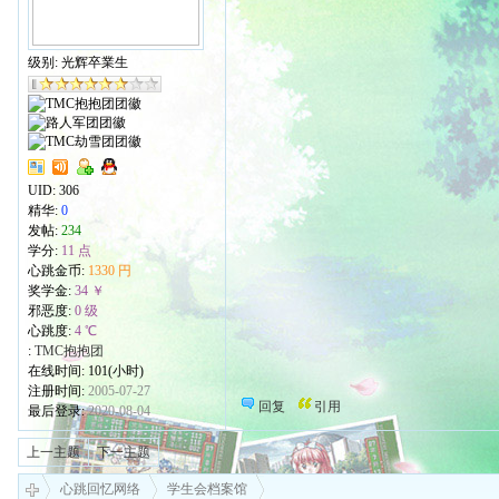
级别: 光辉卒業生
UID:
306
精华:
0
发帖:
234
学分:
11 点
心跳金币:
1330 円
奖学金:
34 ￥
邪恶度:
0 级
心跳度:
4 ℃
:
TMC抱抱团
在线时间: 101(小时)
注册时间:
2005-07-27
回复
引用
最后登录:
2020-08-04
上一主题
下一主题
心跳回忆网络
学生会档案馆