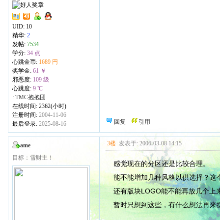
UID:
10
精华:
2
发帖:
7534
学分:
34 点
心跳金币:
1689 円
奖学金:
61 ￥
邪恶度:
109 级
心跳度:
9 ℃
:
TMC抱抱团
在线时间: 2362(小时)
注册时间:
2004-11-06
回复
引用
最后登录:
2025-08-16
3楼
发表于: 2006-03-08 14:15
ame
目标：雪财主！
感觉现在的分区还是比较合理。
能不能增加几种风格以供选择？这
还有版块LOGO能不能再放几个上
暂时只想到这些，有什么想法再来