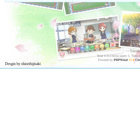
>>Tokim
Total 0.011161(s) query 5, Time 
Powered by
PHPWind
v7.0
Cer
Desgin by shiorifujisaki