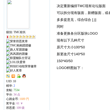
决定重新编排TMC现有论坛版面
可以拆分现有版面，新赠版面，或
多多提意见，综合综合 [;)]
同时
级别: TMC校长
准备更换各分区版块LOGO
现有以下几种尺寸
原尺寸大小100*50
新更改尺寸140*50
150*40/50
LOGO样图如下：
UID:
10
精华:
2
发帖:
7534
学分:
34 点
心跳金币:
1689 円
奖学金:
61 ￥
邪恶度:
109 级